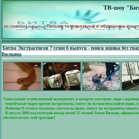
ТВ-шоу "Бит
Письма телезрителей и обращения к экс
|
|
НА ГЛАВНУЮ
Контакты
Битва Экстрасенсов 7 сезон 6 выпуск - поиск ящика без тв
Вилкина
Уникальный телевизионный эксперимент, в котором участвуют люди с парано
- чешуйчатые твари против экстрасенсов, смогут ли экстрасенсы найти ящик, г
- Избиение 9-летнего мальчика снятого на видео, смогут ли экстрасенсы увидет
- В августе 2008 под колесами поезда погиб 22-летний Антон Вилкин, официальн
обстоятельства этой трагедии?