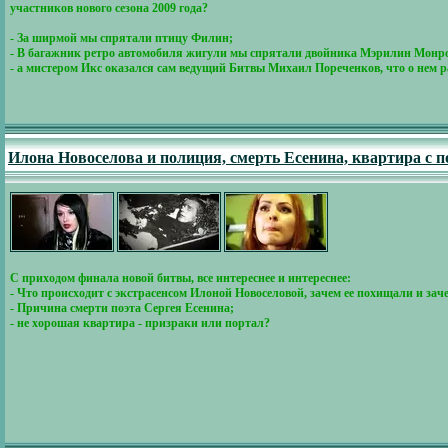
участников нового сезона 2009 года?
- За ширмой мы спрятали птицу Филин;
- В багажник ретро автомобиля жигули мы спрятали двойника Мэрилин Монр
- а мистером Икс оказался сам ведущий Битвы Михаил Пореченков, что о нем
Илона Новоселова и полиция, смерть Есенина, квартира с п
С приходом финала новой битвы, все интереснее и интереснее:
- Что происходит с экстрасенсом Илоной Новоселовой, зачем ее похищали и за
- Причина смерти поэта Сергея Есенина;
- не хорошая квартира - призраки или портал?