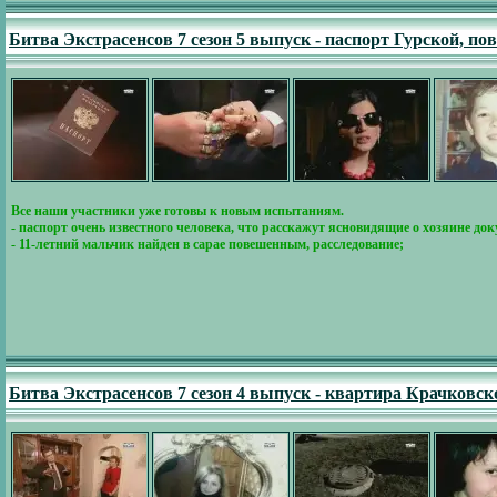
Битва Экстрасенсов 7 сезон 5 выпуск - паспорт Гурской, п
Все наши участники уже готовы к новым испытаниям.
- паспорт очень известного человека, что расскажут ясновидящие о хозяине док
- 11-летний мальчик найден в сарае повешенным, расследование;
Битва Экстрасенсов 7 сезон 4 выпуск - квартира Крачковск