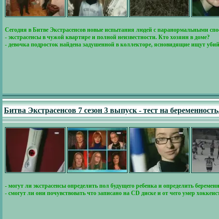
Сегодня в Битве Экстрасенсов новые испытания людей с паранормальными спо
- экстрасенсы в чужой квартире и полной неизвестности. Кто хозяин в доме?
- девочка подросток найдена задушенной в коллекторе, ясновидящие ищут уби
Битва Экстрасенсов 7 сезон 3 выпуск - тест на беременност
- могут ли экстрасенсы определить пол будущего ребенка и определить беремен
- смогут ли они почувствовать что записано на CD диске и от чего умер хоккеи