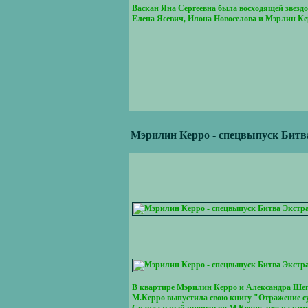
Васкан Яна Сергеевна была восходящей звездой
Елена Ясевич, Илона Новоселова и Мэрлин Ке
Мэрилин Керро - спецвыпуск Битв
В квартире Мэрилин Керро и Александра Шепса
М.Керро выпустила свою книгу "Отражение с