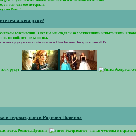
 деле случилось на финале 16-й битвы и что случилось потом?
о и как она его потеряла.
Джулии Ванг?
ителем и взял руку?
ссийском телевидении. 3 месяца мы следили за сложнейшими испытаниями яснов
ны, но победит только одна.
то взял руку и стал победителем 16-й Битвы Экстрасенсов 2015.
ека в тюрьме, поиск Родиона Пронина