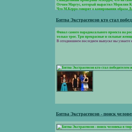
Скандальный проигрыш М.Керро, что на самом
Отчим Маргус, который вырастил Мерилин Кер
Что М.Керро говорит о копировании образа 
Битва Экстрасенсов кто стал побед
Финал самого парадоксального проекта на ро
только трое. Три прекрасные и сильные женщи
В сегодняшнем последнем выпуске вы узнаете к
Битва Экстрасенсов - поиск челов