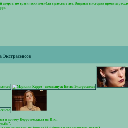
 спорта, но трагически погибла в рассвете лет. Впервые в истории проекта рассл
рро.
а Экстрасенсов
 и почему Керро похудела на 11 кг.
удьбы".