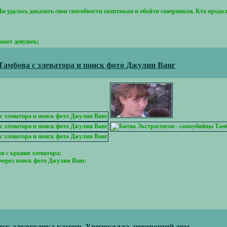
. Им удалось доказать свои способности скептикам и обойти соперников. Кто продо
ивает девушек;
Тамбова с элеватора и поиск фото Джулии Ванг
ли с крыши элеватора;
через поиск фото Джулии Ванг.
оиск алкоголика камень Хризоколла, нехороший дом