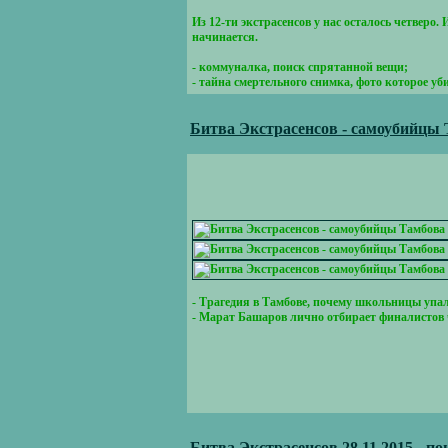
Из 12-ти экстрасенсов у нас осталось четверо
начинается.
- коммуналка, поиск спрятанной вещи;
- тайна смертельного снимка, фото которое уб
Битва Экстрасенсов - самоубийцы 
- Трагедия в Тамбове, почему школьницы упа
- Марат Башаров лично отбирает финалистов 
Битва Экстрасенсов 28.11.2015 - п