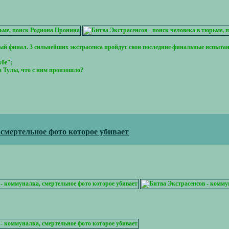
нный финал. 3 сильнейших экстрасенса пройдут свои последние финальные испыт
жбе";
з Тулы, что с ним произошло?
 смертельное фото которое убивает