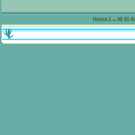
Назад
1
...
40
41
4