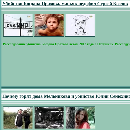
Убийство Богдана Прахова, маньяк педофил Сергей Козлов
Расследование убийства Богдана Прахова летом 2012 года в Петушках. Расследу
Почему горят дома Мельникова и убийство Юлии Сенюхин