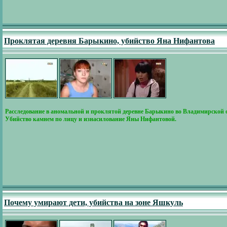
Проклятая деревня Барыкино, убийство Яна Нифантова
Расследование в аномальной и проклятой деревне Барыкино во Владимирской 
Убийство камнем по лицу и изнасилование Яны Нифантовой.
Почему умирают дети, убийства на зоне Яшкуль