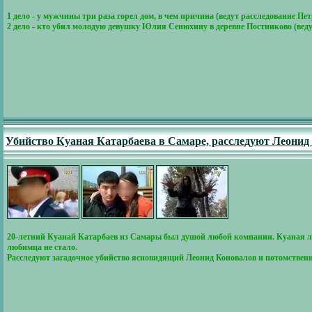
1 дело - у мужчины три раза горел дом, в чем причина (ведут расследование Пе
2 дело - кто убил молодую девушку Юлия Сенюхину в деревне Постниково (веду
Убийство Куаная Катарбаева в Самаре, расследуют Леонид
20-летний Куанай Катарбаев из Самары был душой любой компании. Куаная люб
любимца не стало.
Расследуют загадочное убийство ясновидящий Леонид Коновалов и потомственн