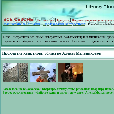
ТВ-шоу "Бит
ВСЕ СЕЗОНЫ
|
|
|
Экстрасенсы
Контакты
Экстрасенсы ведут расследова
Магические заклинания
|
Предсказания экстрасенсов
|
Кто победит в новой битв
Битва Экстрасенсов это самый невероятный, захватывающий и мистический проек
шарлатанов и выбираем тех, кто на что-то способен. Несколько сотен удивительных лю
Проклятие квартиры, убийство Алены Мельниковой
Расследование в московской квартире, почему семья разделила квартиру попола
Второе расследование - убийство жены и матери двух детей Алены Мельниковой