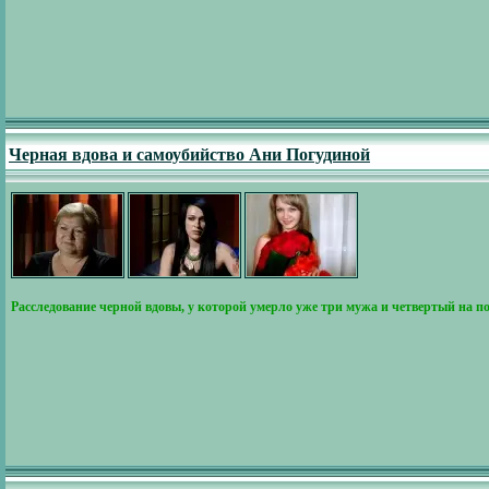
Черная вдова и самоубийство Ани Погудиной
Расследование черной вдовы, у которой умерло уже три мужа и четвертый на п