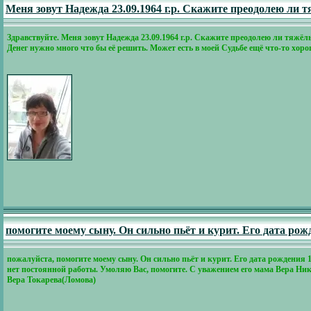
Меня зовут Надежда 23.09.1964 г.р. Скажите преодолею ли 
Здравствуйте. Меня зовут Надежда 23.09.1964 г.р. Скажите преодолею ли тяжё
Денег нужно много что бы её решить. Может есть в моей Судьбе ещё что-то х
помогите моему сыну. Он сильно пьёт и курит. Его дата рож
пожалуйста, помогите моему сыну. Он сильно пьёт и курит. Его дата рождения 19
нет постоянной работы. Умоляю Вас, помогите. С уважением его мама Вера Ник
Вера Токарева(Ломова)