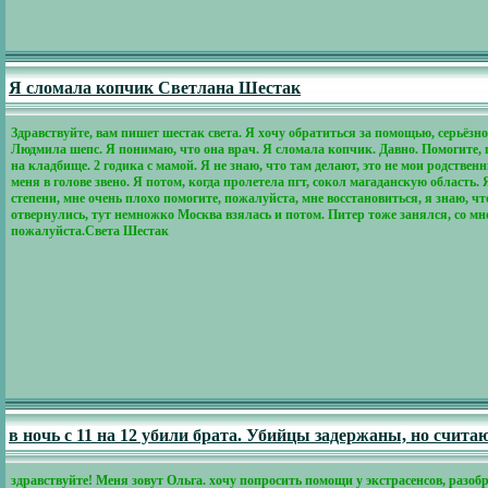
Я сломала копчик Светлана Шестак
Здравствуйте, вам пишет шестак света. Я хочу обратиться за помощью, серьёз
Людмила шепс. Я понимаю, что она врач. Я сломала копчик. Давно. Помогите, п
на кладбище. 2 годика с мамой. Я не знаю, что там делают, это не мои родствен
меня в голове звено. Я потом, когда пролетела пгт, сокол магаданскую область. 
степени, мне очень плохо помогите, пожалуйста, мне восстановиться, я знаю, ч
отвернулись, тут немножко Москва взялась и потом. Питер тоже занялся, со мно
пожалуйста.Света Шестак
в ночь с 11 на 12 убили брата. Убийцы задержаны, но счит
здравствуйте! Меня зовут Ольга. хочу попросить помощи у экстрасенсов, разоб