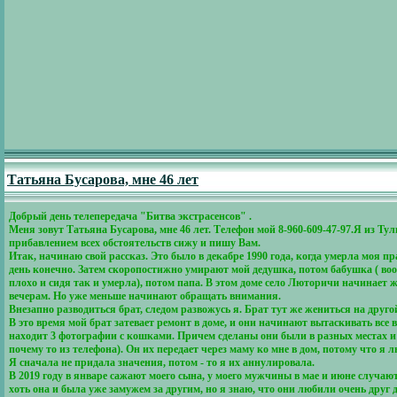
Татьяна Бусарова, мне 46 лет
Добрый день телепередача "Битва экстрасенсов" .
Меня зовут Татьяна Бусарова, мне 46 лет. Телефон мой 8-960-609-47-97.Я из Тул
прибавлением всех обстоятельств сижу и пишу Вам.
Итак, начинаю свой рассказ. Это было в декабре 1990 года, когда умерла моя п
день конечно. Затем скоропостижно умирают мой дедушка, потом бабушка ( вооб
плохо и сидя так и умерла), потом папа. В этом доме село Люторичи начинает 
вечерам. Но уже меньше начинают обращать внимания.
Внезапно разводиться брат, следом развожусь я. Брат тут же жениться на друго
В это время мой брат затевает ремонт в доме, и они начинают вытаскивать все
находит 3 фотографии с кошками. Причем сделаны они были в разных местах и
почему то из телефона). Он их передает через маму ко мне в дом, потому что я 
Я сначала не придала значения, потом - то я их аннулировала.
В 2019 году в январе сажают моего сына, у моего мужчины в мае и июне случаю
хоть она и была уже замужем за другим, но я знаю, что они любили очень друг 