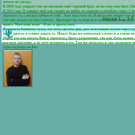
ничего не сделал.
В 2020 году умирает так же внезапно мой старший брат, он по отцу нам брат. Он 
В 2023 году 11 января мой сын уходит на войну из тюрьмы и погибает через 2 ме
зарплату за 2 месяца забери ее себе". Как знал чего то. В июле мне звонит его 
Назад
1
...
3
4
что мне делать, не могу понять. Проходит где то неделя и сниться мне мой сынул
вывел. Мам ищи меня." И все я проснулась.
Я звонила бывшему мужу, что хочу сделать днк, для эксгумации нужно через суд.
суд. Я просто в тупике каком то. Может беды все кончаться в итоге и я узнаю п
Перед тем как писать Вам я спросила у брата разрешение, так как ехать нужно б
высокое давление, я не хочу потерять и его. Там все началось и там захоронен 
Одна надежда на Вас.