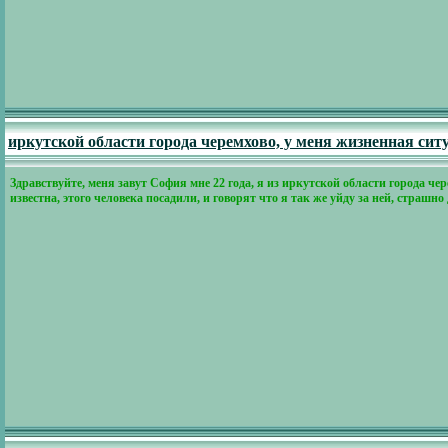
иркутской области города черемхово, у меня жизненная ситу
Здравствуйте, меня завут София мне 22 года, я из иркутской области города чер
известна, этого человека посадили, и говорят что я так же уйду за ней, страш