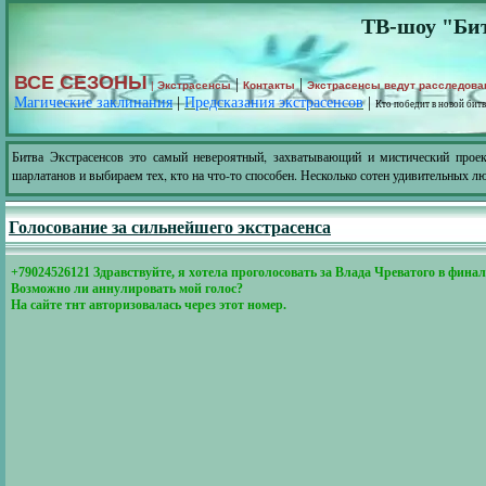
ТВ-шоу "Бит
ВСЕ СЕЗОНЫ
|
|
|
Экстрасенсы
Контакты
Экстрасенсы ведут расследова
Магические заклинания
|
Предсказания экстрасенсов
|
Кто победит в новой битв
Битва Экстрасенсов это самый невероятный, захватывающий и мистический проек
шарлатанов и выбираем тех, кто на что-то способен. Несколько сотен удивительных лю
Голосование за сильнейшего экстрасенса
+79024526121 Здравствуйте, я хотела проголосовать за Влада Чреватого в фина
Возможно ли аннулировать мой голос?
На сайте тнт авторизовалась через этот номер.