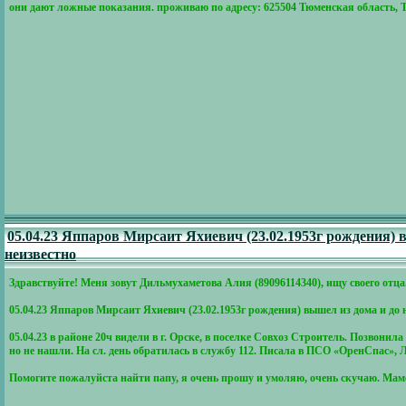
они дают ложные показания. проживаю по адресу: 625504 Тюменская область, Тю
05.04.23 Яппаров Мирсаит Яхиевич (23.02.1953г рождения) 
неизвестно
Здравствуйте! Меня зовут Дильмухаметова Алия (89096114340), ищу своего отца
05.04.23 Яппаров Мирсаит Яхиевич (23.02.1953г рождения) вышел из дома и до 
05.04.23 в районе 20ч видели в г. Орске, в поселке Совхоз Строитель. Позвонил
но не нашли. На сл. день обратилась в службу 112. Писала в ПСО «ОренСпас»,
Помогите пожалуйста найти папу, я очень прошу и умоляю, очень скучаю. Маме 