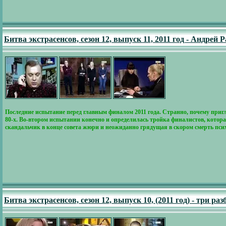
Битва экстрасенсов, сезон 12, выпуск 11, 2011 год - Андрей 
Последние испытание перед главным финалом 2011 года. Странно, почему при
80-х. Во-втором испытании конечно и определилась тройка финалистов, котор
скандальчик в конце совета жюри и неожиданно грядущая в скором смерть пси
Битва экстрасенсов, сезон 12, выпуск 10, (2011 год) - три