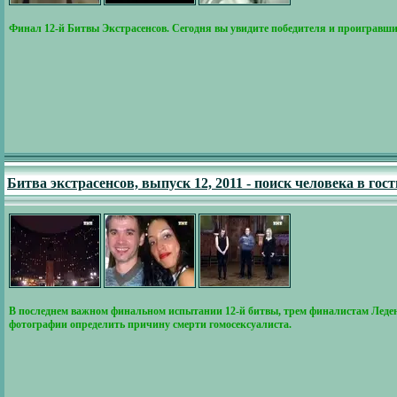
Финал 12-й Битвы Экстрасенсов. Сегодня вы увидите победителя и проигравших.
Битва экстрасенсов, выпуск 12, 2011 - поиск человека в гос
В последнем важном финальном испытании 12-й битвы, трем финалистам Ледене
фотографии определить причину смерти гомосексуалиста.