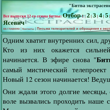
"Битва экстрасенс
Отбор
2
3
4
5
Все выпуски 12-го сезона битвы:
-1 |
|
|
|
Ясевич
Письма телезрителей и обращения к экс
|
|
НА ГЛАВНУЮ
Контакты
Одним хватит внутренних сил, др
Кто из них окажется сильн
Бит
начинается. В эфире снова "
самый мистический телепроект 
Новый 12 сезон начинается! Веду
Они ждали этого долгие месяцы, 
воле вызвались проходить наше 