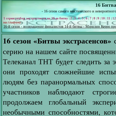
16 Битва
- 16 сезон самого мистического и невероятног
1 серия: отбор экстрасенсов на 16-ю битву
2
3
4
5
6
7
8
9
10
11
12
|
|
|
|
|
|
|
|
|
|
|
НА ГЛАВНУЮ
16-й сезон - возвращение финалистов 14-й битвы - Мэрилин Керро пр
16 сезон «Битвы экстрасенсов»
с
серию на нашем сайте посвященн
Телеканал ТНТ будет следить за 
они проходят сложнейшие испы
людям без паранормальных спосо
участников наблюдают строг
продолжаем глобальный экспе
необычными способностями, кото