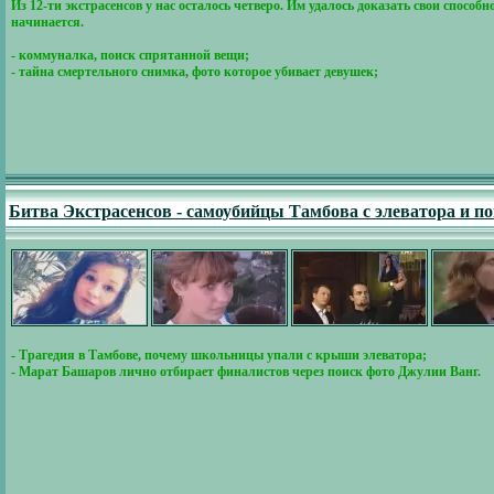
Из 12-ти экстрасенсов у нас осталось четверо. Им удалось доказать свои спосо
начинается.
- коммуналка, поиск спрятанной вещи;
- тайна смертельного снимка, фото которое убивает девушек;
Битва Экстрасенсов - самоубийцы Тамбова с элеватора и п
- Трагедия в Тамбове, почему школьницы упали с крыши элеватора;
- Марат Башаров лично отбирает финалистов через поиск фото Джулии Ванг.