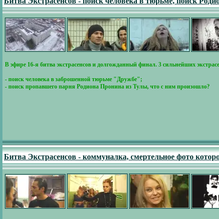
Битва Экстрасенсов - поиск человека в тюрьме, поиск Род
В эфире 16-я битва экстрасенсов и долгожданный финал. 3 сильнейших экстра
- поиск человека в заброшенной тюрьме "Дружбе";
- поиск пропавшего парня Родиона Пронина из Тулы, что с ним произошло?
Битва Экстрасенсов - коммуналка, смертельное фото которо