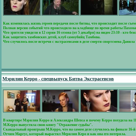
Как изменилась жизнь героев передачи после битвы, что происходит после съем
Полная версия событий что происходило на кладбище по время работы Пахома
Что зрители увидели в 12 серии 16 сезона (от 5 декабря) на видео 23:10 - кто б
Как защитить тамбовских детей, клуб самоубийц Тамбова.
Что случилось после встречи с экстрасенсами в деле смерти спортсмена Данила 
Мэрилин Керро - спецвыпуск Битва Экстрасенсов
В квартире Мэрилин Керро и Александра Шепса и почему Керро похудела на 11
М.Керро выпустила свою книгу "Отражение судьбы".
Скандальный проигрыш М.Керро, что на самом деле случилось на финале 16-й 
Отчим Маргус, который вырастил Мерилин Керо и как она его потеряла.