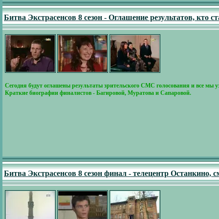
Битва Экстрасенсов 8 сезон - Оглашение результатов, кто 
Сегодня будут оглашены результаты зрительского СМС голосования и все мы уз
Краткие биографии финалистов - Багировой, Муратова и Сапаровой.
Битва Экстрасенсов 8 сезон финал - телецентр Останкино,