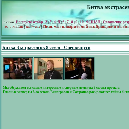
Битва экстрасен
1 выпуск: отбор
2
3
4
5
6
7
8
9
10
ФИНАЛ
Оглашение рез
8 сезон:
|
|
|
|
|
|
|
|
|
|
|
Письма телезрителей и обращения к экс
|
|
НА ГЛАВНУЮ
Контакты
Битва Экстрасенсов 8 сезон - Спецвыпуск
Мы обсуждаем все самые интересные и спорные моменты 8 сезона проекта.
Главные эксперты 8-го сезона Виноградов и Сафронов раскроют все тайны бит