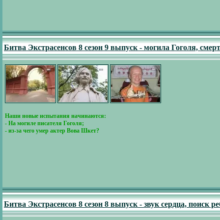
Битва Экстрасенсов 8 сезон 9 выпуск - могила Гоголя, сме
Наши новые испытания начинаются:
- На могиле писателя Гоголя;
- из-за чего умер актер Вова Шкет?
Битва Экстрасенсов 8 сезон 8 выпуск - звук сердца, поиск р