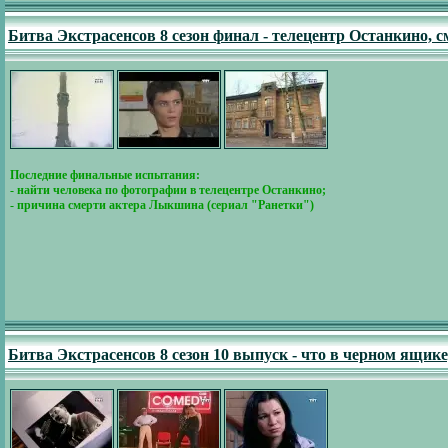
Битва Экстрасенсов 8 сезон финал - телецентр Останкино,
Последние финальные испытания:
- найти человека по фотографии в телецентре Останкино;
- причина смерти актера Лыкшина (сериал "Ранетки")
Битва Экстрасенсов 8 сезон 10 выпуск - что в черном ящик