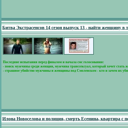
Битва Экстрасенсов 14 сезон выпуск 13 - найти женщину в
Последние испытания перед финалом и начала смс голосования:
- поиск мужчины среди женщин, мужчина транссексуал, который хочет стать
- страшное убийство мужчины и женщины под Смоленском - кто и зачем их убил
Илона Новоселова и полиция, смерть Есенина, квартира с п