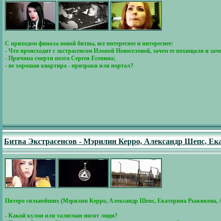
С приходом финала новой битвы, все интереснее и интереснее:
- Что происходит с экстрасенсом Илоной Новоселовой, зачем ее похищали и за
- Причина смерти поэта Сергея Есенина;
- не хорошая квартира - призраки или портал?
Битва Экстрасенсов - Мэрилин Керро, Александр Шепс, Ек
Пятеро сильнейших (Мэрилин Керро, Александр Шепс, Екатерина Рыжикова, 
- Какой кулон или талисман носят люди?