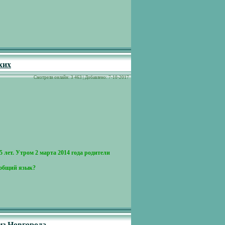
хих
Cмотрели онлайн: 3 463 | Добавлено: 7-10-2017
 лет. Утром 2 марта 2014 года родители
и общий язык?
из Новгорода