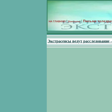
Письма телезри
|
|
НА ГЛАВНУЮ
Контакты
Экстрасенсы ведут расследование 