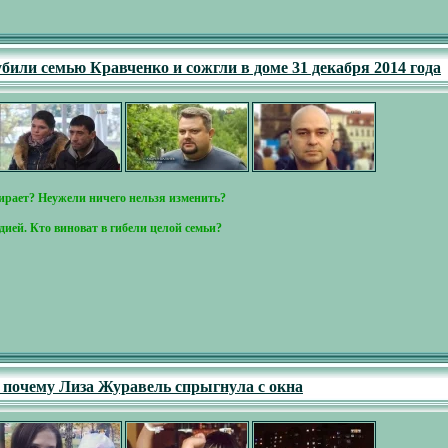
били семью Кравченко и сожгли в доме 31 декабря 2014 года
ирает? Неужели ничего нельзя изменить?
ией. Кто виноват в гибели целой семьи?
- почему Лиза Журавель спрыгнула с окна