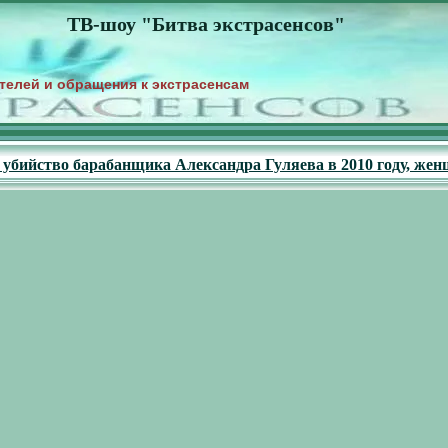
ТВ-шоу "Битва экстрасенсов"
телей и обращения к экстрасенсам
- убийство барабанщика Александра Гуляева в 2010 году, жен