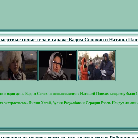
- мертвые голые тела в гараже Вадим Солохин и Наташа Пло
и в один день. Вадим Солохин познакомился с Наташей Плохих когда ему было 15
х экстрасенсов - Лилия Хегай, Зулия Раджабова и Серадин Рзаев. Найдут ли он
- мужчина не может жениться, кто заказал семью Рябининых 