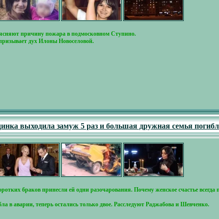
ыясняют причину пожара в подмосковном Ступино.
призывает дух Илоны Новоселовой.
динка выходила замуж 5 раз и большая дружная семья погибл
отких браков принесли ей одни разочарования. Почему женское счастье всегд
ла в аварии, теперь остались только двое. Расследуют Раджабова и Шевченко.