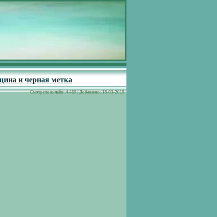
щина и черная метка
Cмотрели онлайн: 4 469 | Добавлено: 18-03-2019