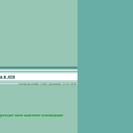
а в дтп
Cмотрели онлайн: 2 685 | Добавлено: 25-02-2018
а проходит мимо выясняют ясновидящие