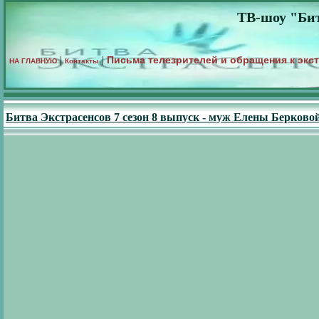
ТВ-шоу "Бит
Письма телезрителей и обращения к экс
|
|
НА ГЛАВНУЮ
Контакты
Битва Экстрасенсов 7 сезон 8 выпуск - муж Елены Берково