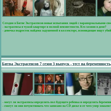
Сегодня в Битве Экстрасенсов новые испытания людей с паранормальными спо
- экстрасенсы в чужой квартире и полной неизвестности. Кто хозяин в доме?
- девочка подросток найдена задушенной в коллекторе, ясновидящие ищут уби
Битва Экстрасенсов 7 сезон 3 выпуск - тест на беременност
- могут ли экстрасенсы определить пол будущего ребенка и определить беремен
- смогут ли они почувствовать что записано на CD диске и от чего умер хоккеи