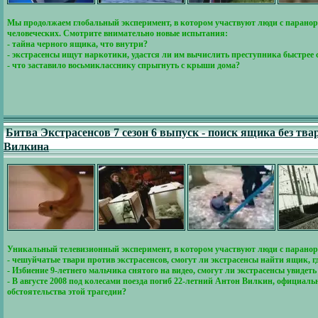
Мы продолжаем глобальный эксперимент, в котором участвуют люди с паранорм
человеческих. Смотрите внимательно новые испытания:
- тайна черного ящика, что внутри?
- экстрасенсы ищут наркотики, удастся ли им вычислить преступника быстрее
- что заставило восьмикласснику спрыгнуть с крыши дома?
Битва Экстрасенсов 7 сезон 6 выпуск - поиск ящика без тв
Вилкина
Уникальный телевизионный эксперимент, в котором участвуют люди с парано
- чешуйчатые твари против экстрасенсов, смогут ли экстрасенсы найти ящик, г
- Избиение 9-летнего мальчика снятого на видео, смогут ли экстрасенсы увидет
- В августе 2008 под колесами поезда погиб 22-летний Антон Вилкин, официальн
обстоятельства этой трагедии?