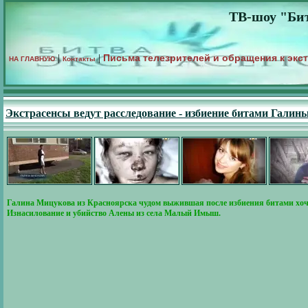
ТВ-шоу "Бит
Письма телезрителей и обращения к экс
|
|
НА ГЛАВНУЮ
Контакты
Экстрасенсы ведут расследование - избиение битами Гал
Галина Мицукова из Красноярска чудом выжившая после избиения битами хочет 
Изнасилование и убийство Алены из села Малый Имыш.