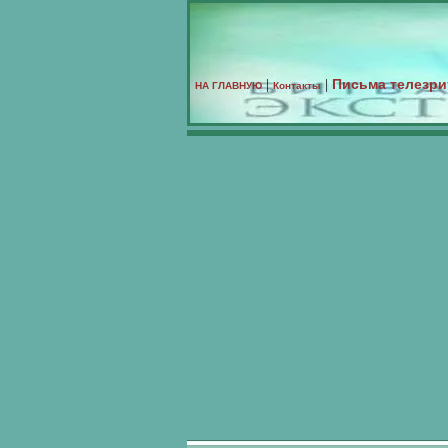
Письма телезри
|
|
НА ГЛАВНУЮ
Контакты