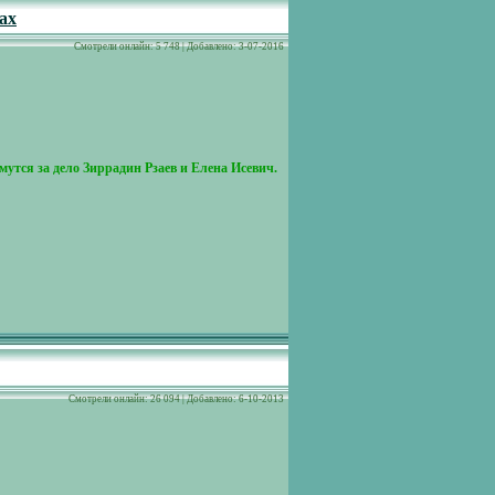
ах
Cмотрели онлайн: 5 748 | Добавлено: 3-07-2016
мутся за дело Зиррадин Рзаев и Елена Исевич.
Cмотрели онлайн: 26 094 | Добавлено: 6-10-2013