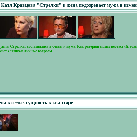
- Катя Кравцова "Стрелки" и жена подозревает мужа в измен
руппы Стрелки, но лишилась и славы и мужа. Как разорвать цепь несчастий, возь
вают слишком личные вопросы.
ена в семье, сущность в квартире