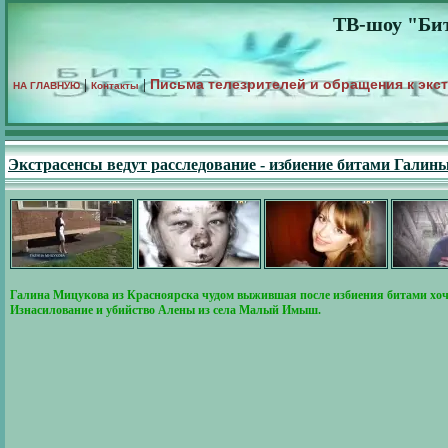
ТВ-шоу "Бит
Письма телезрителей и обращения к экс
|
|
НА ГЛАВНУЮ
Контакты
Экстрасенсы ведут расследование - избиение битами Гал
Галина Мицукова из Красноярска чудом выжившая после избиения битами хочет 
Изнасилование и убийство Алены из села Малый Имыш.