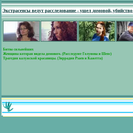
Экстрасенсы ведут расследование - ушел домовой, убийст
Битва сильнейших
Женщина которая видела домового. (Расследуют Голунова и Шепс)
Трагедия калужской красавицы. (Зиррадин Рзаев и Кажетта)