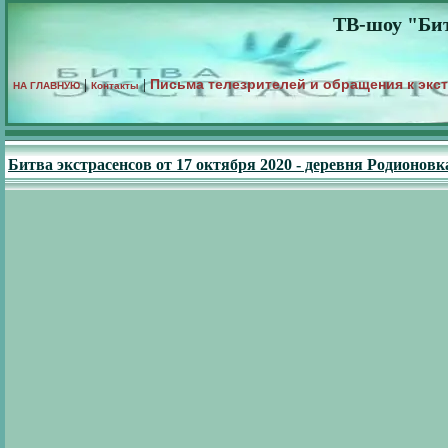
ТВ-шоу "Бит
Письма телезрителей и обращения к экс
|
|
НА ГЛАВНУЮ
Контакты
Битва экстрасенсов от 17 октября 2020 - деревня Родионовк