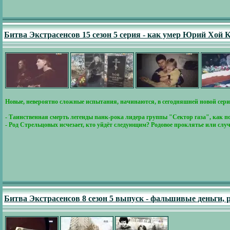
Битва Экстрасенсов 15 сезон 5 серия - как умер Юрий Хой
Новые, невероятно сложные испытания, начинаются, в сегодняшней новой сери
- Таинственная смерть легенды панк-рока лидера группы "Сектор газа", как
- Род Стрельцовых исчезает, кто уйдёт следующим? Родовое проклятье или слу
Битва Экстрасенсов 8 сезон 5 выпуск - фальшивые деньги,