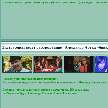
Старый дом который сводит с ума и убивает своих хозяев (расследуют цыганка
Экстрасенсы ведут расследование - Александр Артюх убивал
Ножевое убийство двух пьяных компаний.
Расследование медиума Зулии Раджабова и ясновидящего Леонида Коновалова.
Девушка которая ждет своей смерти и хочет чтобы БЭ ее засняло.
Разбираться будут Александр Шепс и Илона Новоселова.