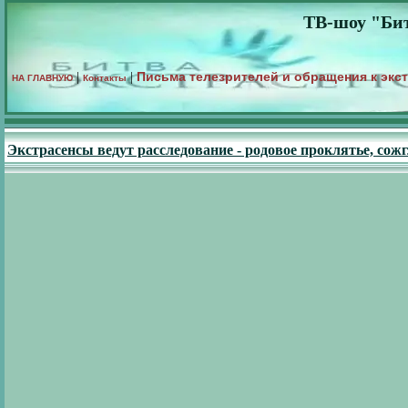
ТВ-шоу "Бит
Письма телезрителей и обращения к экс
|
|
НА ГЛАВНУЮ
Контакты
Экстрасенсы ведут расследование - родовое проклятье, сож