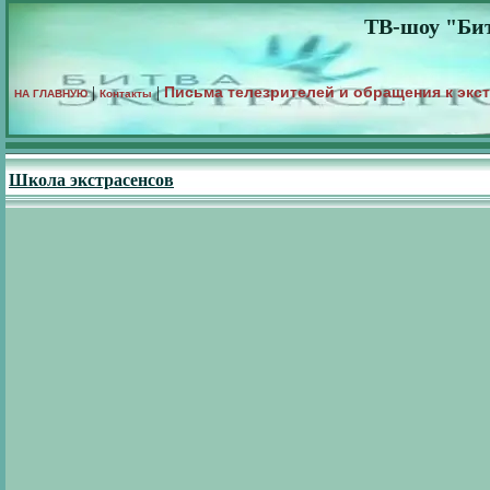
ТВ-шоу "Бит
Письма телезрителей и обращения к экс
|
|
НА ГЛАВНУЮ
Контакты
Школа экстрасенсов