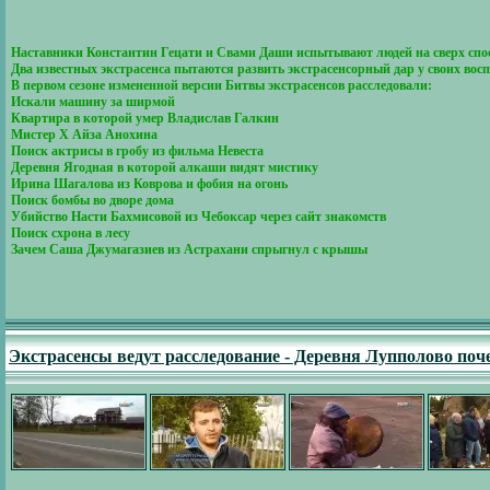
Наставники Константин Гецати и Свами Даши испытывают людей на сверх спо
Два известных экстрасенса пытаются развить экстрасенсорный дар у своих вос
В первом сезоне измененной версии Битвы экстрасенсов расследовали:
Искали машину за ширмой
Квартира в которой умер Владислав Галкин
Мистер Х Айза Анохина
Поиск актрисы в гробу из фильма Невеста
Деревня Ягодная в которой алкаши видят мистику
Ирина Шагалова из Коврова и фобия на огонь
Поиск бомбы во дворе дома
Убийство Насти Бахмисовой из Чебоксар через сайт знакомств
Поиск схрона в лесу
Зачем Саша Джумагазиев из Астрахани спрыгнул с крышы
Экстрасенсы ведут расследование - Деревня Лупполово поч