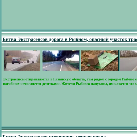
Битва Экстрасенсов дорога в Рыбном, опасный участок тр
Экстрасенсы отправляются в Рязанскую область, там рядом с городом Рыбное 
погибших исчисляется десятками. Жители Рыбного напуганы, им кажется это м
Битва Экстрасенсов именинник, черная вдова