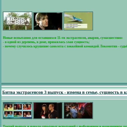
Новые испытания для оставшихся 11-ти экстрасенсов, аварии, сумасшествия:
- в одной из деревень, в доме, прижилась злая сущность;
- почему случилось крушение самолета с хоккейной командой Локомотив - судь
Битва экстрасенсов 3 выпуск - измена в семье, сущность в 
Третий выпуск и начало серьезных испытаний с выбыванием и назначением луч