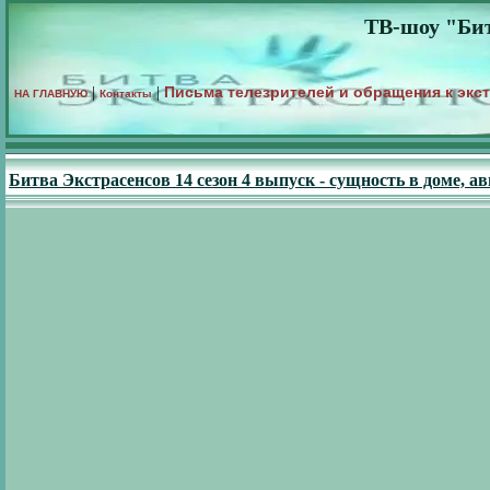
ТВ-шоу "Бит
Письма телезрителей и обращения к экс
|
|
НА ГЛАВНУЮ
Контакты
Битва Экстрасенсов 14 сезон 4 выпуск - сущность в доме, 