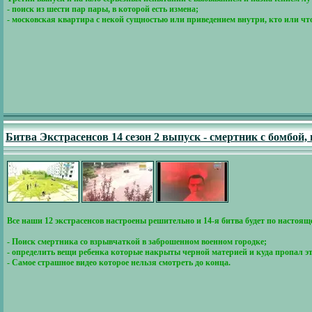
- поиск из шести пар пары, в которой есть измена;
- московская квартира с некой сущностью или приведением внутри, кто или что
Битва Экстрасенсов 14 сезон 2 выпуск - смертник с бомбой,
Все наши 12 экстрасенсов настроены решительно и 14-я битва будет по насто
- Поиск смертника со взрывчаткой в заброшенном военном городке;
- определить вещи ребенка которые накрыты черной материей и куда пропал э
- Самое страшное видео которое нельзя смотреть до конца.