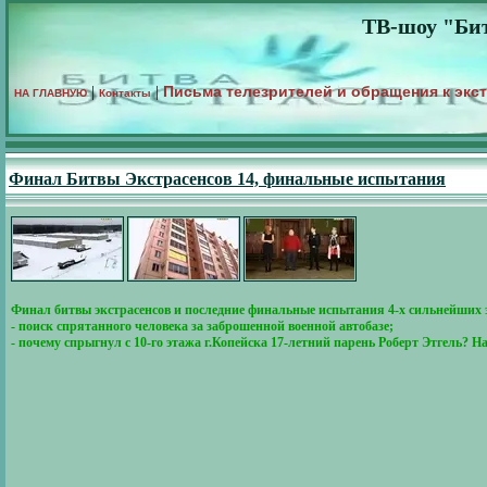
ТВ-шоу "Бит
Письма телезрителей и обращения к экс
|
|
НА ГЛАВНУЮ
Контакты
Финал Битвы Экстрасенсов 14, финальные испытания
Финал битвы экстрасенсов и последние финальные испытания 4-х сильнейших э
- поиск спрятанного человека за заброшенной военной автобазе;
- почему спрыгнул с 10-го этажа г.Копейска 17-летний парень Роберт Этгель? Н