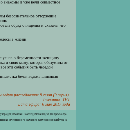
но знакомы и уже вели совместное
ммы безсознательное отторжение
янок.
ровела обряд очищения и сказала, что
полосы в жизни.
оте узнав о беременности женщину
ка и свою маму, которая обезумила от
 все эти события быть чередой
финалистка белая ведьма шипящая
ведут расследование 8 сезон (9 серия).
Телеканал: ТНТ
Дата эфира: 6 мая 2017 года
раузера для установки необходимого кодека для просмотра.
 высоко качественного HD видео выпусков обращайтесь на