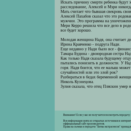
Искать причину смерти ребенка будут 
расследование, Алексей и Мэри никогд
Мать считает что бывшая свекровь свои
Алексей Пахабов сказал что это родова
мужчин. Это программа на уничтожени
Мери Керро решила что все дело в родо
все будет хорошо.
Молодая женщина Надя, она считает дн
Ирина Кравченко - подруга Нади.
Еще недавно у Нади было все - финан
Тамара Будина - двоюродная сестра На
Как только Надя сказала будущему отцу
пытались понизить в должности. У Над
горя. Надя боится, что ее малыш может
случайностей или это злой рок?
Разбираться в бедах беременной женщи
Николь Кузнецова.
Зулия сказала, что отец Пляскин умер н
Внимание! Если у вас не получается посмотреть передачу
Вся информация взята из открытых источников в интернет
оффициальный сайт производителя.
Права на съемки и передачи "Битва экстрасенсов" принад