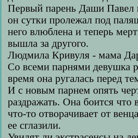
Первый парень Даши Павел п
он сутки пролежал под паля
него влюблена и теперь мер
вышла за другого.
Людмила Кривуля - мама Да
Со всеми парнями девушка ра
время она ругалась перед тем
И с новым парнем опять чер
раздражать. Она боится что 
что-то отворачивает от венца
ее сглазили.
Увидят ли экстрасенсы на д