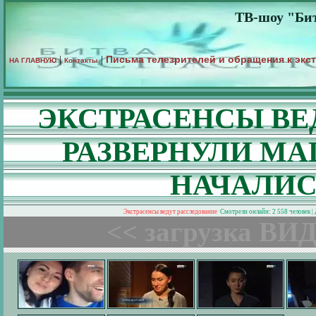
ТВ-шоу "Бит
Письма телезрителей и обращения к экс
|
|
НА ГЛАВНУЮ
Контакты
ЭКСТРАСЕНСЫ ВЕ
РАЗВЕРНУЛИ М
НАЧАЛИС
Экстрасенсы ведут расследование
Смотрели онлайн: 2 558 человек |
<< загрузка ВИД