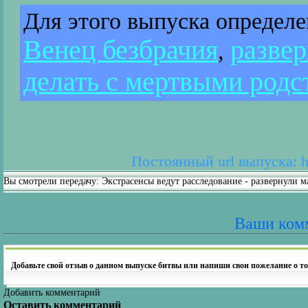
Для этого выпуска определ
Венец безбрачия
развер
,
делать с мертвыми род
Постоянный url выпуска: ht
Вы смотрели передачу: Экстрасенсы ведут расследование - развернули 
Ваши ком
Добавьте свой отзыв о данном выпуске битвы или напиши свои пожелание о то
Добавить комментарий
Оставить комментарий