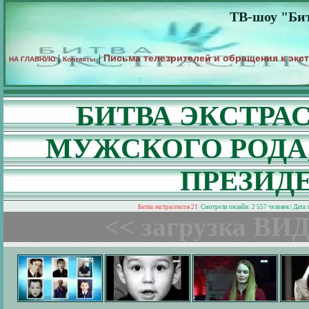
ТВ-шоу "Бит
Письма телезрителей и обращения к экс
|
|
НА ГЛАВНУЮ
Контакты
БИТВА ЭКСТРА
МУЖСКОГО РОДА
ПРЕЗИД
Битва экстрасенсов 21
Смотрели онлайн: 2 557 человек | Дата
<< загрузка ВИД