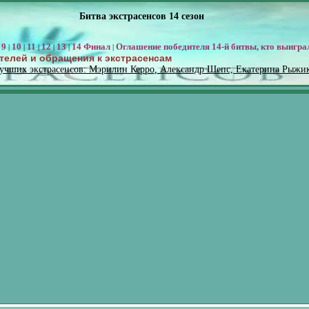
Битва экстрасенсов 14 сезон
9
10
11
12
13
14 Финал
Оглашение победителя 14-й битвы, кто выигра
|
|
|
|
|
|
|
телей и обращения к экстрасенсам
лучших экстрасенсов: Мэрилин Керро, Александр Шепс, Екатерина Рыжи