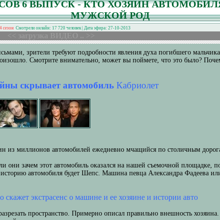
СОВ 6 ВЫПУСК - КТО ХОЗЯИН АВТОМОБИЛ
МУЖСКОЙ РОД
4 сезон
Смотрели онлайн: 17 720 человек | Дата эфира: 27-10-2013
<< загрузка ВИДЕО .. >>
сьмами, зрители требуют подробности явления духа погибшего мальчика
роизошло. Смотрите внимательно, может вы поймете, что это было? Поче
йны скрывает автомобиль
Кабриолет
н из миллионов автомобилей ежедневно мчащийся по столичным дорогам
ли они зачем этот автомобиль оказался на нашей съемочной площадке, по
 историю автомобиля будет Шепс. Машина певца Александра Фадеева или
о скажет экстрасенс о машине и ее хозяине и истории авто
разрезать пространство. Примерно описал правильно внешность хозяина.