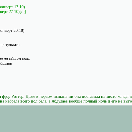
конверт 13.10)
верт 27.10)[/b]
онверт 20.10)
результата..
ав ни одного очка
 баллов
а фрау Роттер. Даже в первом испытании она поставила на место конфли
на набрала всего пол бала, а Абдулаев вообще полный ноль и его не выг