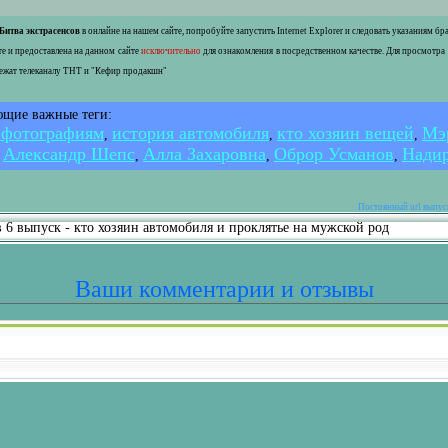
Битва экстрасенсов
в онлайне на нашем сайте, попробуйте запустить Internet Explorer и следовать указаниям б
е и предоставлена на данном сайте
исключительно
для ознакомления в посредственном качестве. Для просмотра
лежат телеканалу ТНТ и "Кефир продакшн"
ющие важные теги:
 фотографиям
история автомобиля
кто хозяин вещей
Мэ
,
,
,
Александр Шепс
Алла Захаровна
Оброр Усманов
Надир
,
,
,
,
Постоянный url выпуск
 6 выпуск - кто хозяин автомобиля и проклятье на мужской род
Ваши комментарии и отзывы