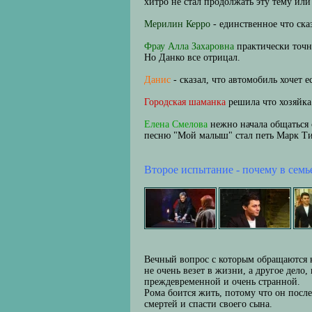
хитро не стал продолжать эту тему или 
Мерилин Керро
- единственное что ска
Фрау Алла Захаровна
практически точн
Но Данко все отрицал.
Данис
- сказал, что автомобиль хочет 
Городская шаманка
решила что хозяйк
Елена Смелова
нежно начала общаться 
песню "Мой малыш" стал петь Марк Т
Второе испытание - почему в се
Вечный вопрос с которым обращаются к 
не очень везет в жизни, а другое дело
преждевременной и очень странной.
Рома боится жить, потому что он посл
смертей и спасти своего сына.