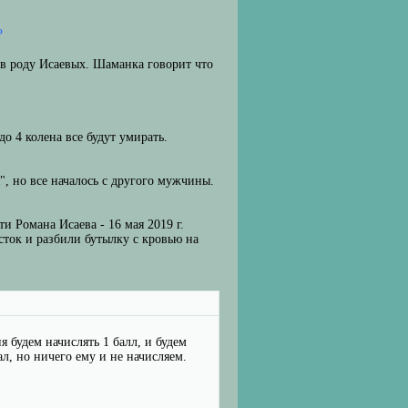
?
 в роду Исаевых. Шаманка говорит что
о 4 колена все будут умирать.
", но все началось с другого мужчины.
и Романа Исаева - 16 мая 2019 г.
сток и разбили бутылку с кровью на
 будем начислять 1 балл, и будем
ал, но ничего ему и не начисляем.