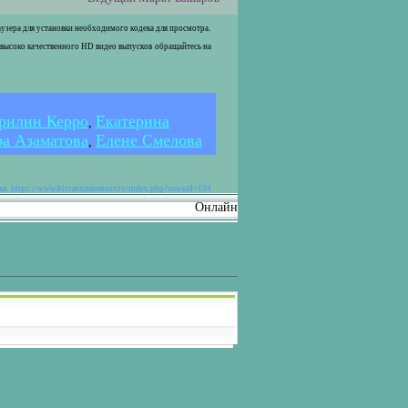
раузера для установки необходимого кодека для просмотра.
 высоко качественного HD видео выпусков обращайтесь на
рилин Керро
Екатерина
,
а Азаматова
Елене Смелова
,
а: https://www.bitvaextrasensov.tv/index.php?newsid=134
Онлайн