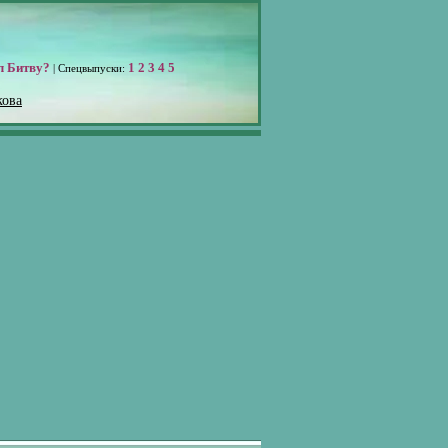
л Битву?
1
2
3
4
5
| Спецвыпуски:
кова