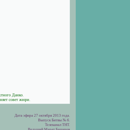
ктного Данко.
оняет совет жюри.
Дата эфира 27 октября 2013 года.
Выпуск Битвы № 6.
Телеканал ТНТ.
Ведущий Марат Башаров