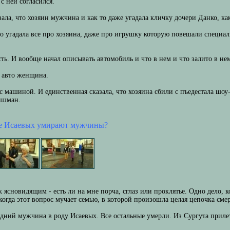
с ней согласился.
зала, что хозяин мужчина и как то даже угадала кличку дочери Данко, ка
о угадала все про хозяина, даже про игрушку которую повешали специаль
есть. И вообще начал описывать автомобиль и что в нем и что залито в не
а авто женщина.
с машиной. И единственная сказала, что хозяина сбили с пъедестала шоу-
ишман.
мье Исаевых умирают мужчины?
ясновидящим - есть ли на мне порча, сглаз или проклятье. Одно дело, к
, когда этот вопрос мучает семью, в которой произошла целая цепочка сме
едний мужчина в роду Исаевых. Все остальные умерли. Из Сургута прилет