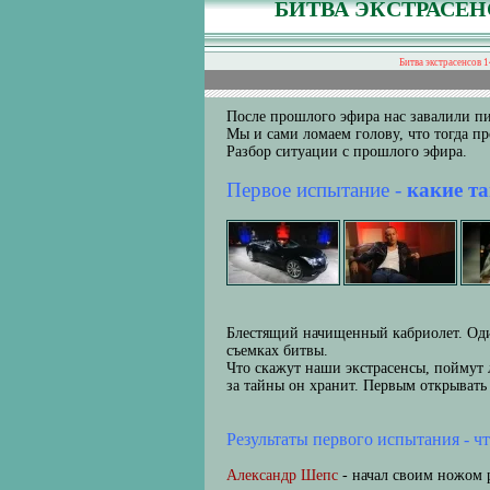
БИТВА ЭКСТРАСЕН
Битва экстрасенсов 1
После прошлого эфира нас завалили пи
Мы и сами ломаем голову, что тогда п
Разбор ситуации с прошлого эфира.
Первое испытание -
какие та
Блестящий начищенный кабриолет. Оди
съемках битвы.
Что скажут наши экстрасенсы, поймут 
за тайны он хранит. Первым открывать
Результаты первого испытания - чт
Александр Шепс
- начал своим ножом 