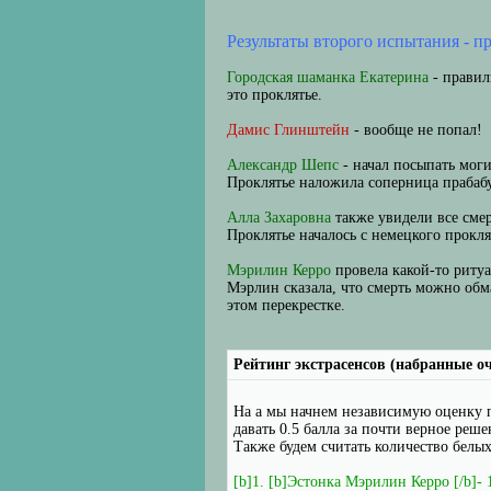
Результаты второго испытания - п
Городская шаманка Екатерина
- правил
это проклятье.
Дамис Глинштейн
- вообще не попал!
Александр Шепс
- начал посыпать моги
Проклятье наложила соперница прабаб
Алла Захаровна
также увидели все смер
Проклятье началось с немецкого проклят
Мэрилин Керро
провела какой-то ритуа
Мэрлин сказала, что смерть можно обм
этом перекрестке.
Рейтинг экстрасенсов (набранные о
На а мы начнем независимую оценку п
давать 0.5 балла за почти верное реше
Также будем считать количество белых
[b]1. [b]Эстонка Мэрилин Керро [/b]- 