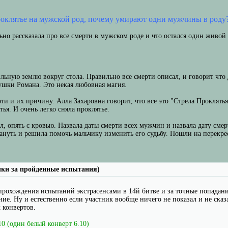
роклятье на мужской род, почему умирают одни мужчины в роду
ьно рассказала про все смерти в мужском роде и что остался один живой
льную землю вокруг стола. Правильно все смерти описал, и говорит что д
ушки Романа. Это некая любовная магия.
ти и их причину. Алла Захаровна говорит, что все это "Стрела Проклятья
ья. И очень легко сняла проклятье.
л, опять с кровью. Назвала даты смерти всех мужчин и назвала дату смерт
ануть и решила помочь мальчику изменить его судьбу. Пошли на перекре
чки за пройденные испытания)
рохождения испытаний экстрасенсами в 14й битве и за точные попадания
ние. Ну и естественно если участник вообще ничего не показал и не сказ
 конвертов.
10 (один белый конверт 6.10)