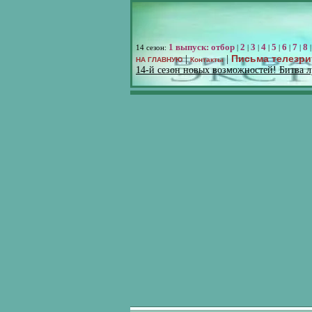
1 выпуск: отбор
2
3
4
5
6
7
8
14 сезон:
|
|
|
|
|
|
|
Письма телезри
|
|
НА ГЛАВНУЮ
Контакты
14-й сезон новых возможностей! Битва 