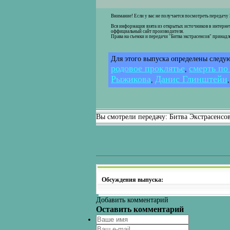
Внимание! Если у вас не получается посмотреть передачу
Вся информация взята из открытых источников в интернет
оффициальный сайт производителя.
Права на съемки и передачи "Битва экстрасенсов" принад
Для этого выпуска определены следу
родовое проклятье
смерть по
,
Рыжикова
Данис Глинштейн
,
Вы смотрели передачу: Битва Экстрасенсов
Обсуждения выпуска:
Добавить комментарий
Оставить комментарий