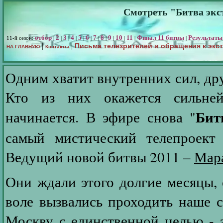
Смотреть "Битва экст
отбор
2
3
4
5
6
7
8
9
10
11
Финал 11 битвы
Результаты
11-й сезон:
|
|
|
|
|
|
|
|
|
|
|
|
Письма телезрителей и обращения к экс
|
|
НА ГЛАВНУЮ
Контакты
Одним хватит внутренних сил, др
Кто из них окажется сильн
Бит
начинается. В эфире снова "
самый мистический телепроект 
Ведущий новой битвы 2011 –
Мар
Они ждали этого долгие месяцы, 
воле вызвались проходить наше 
Москву с единственной целью - з