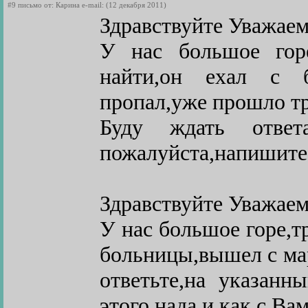
#9 письмо от: Карина e-mail: (12 декабря 2011)
Здравствуйте Уважае
У нас большое горе
найти,он ехал с 
пропал,уже прошло т
Буду ждать ответ
пожалуйста,напишите 
Здравствуйте Уважае
У нас большое горе,тр
больницы,вышел с ма
ответьте,на указанн
этого нада и как с Вам