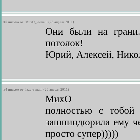
#5 письмо от: МихО_ e-mail: (25 апреля 2011)
Они были на грани.
потолок!
Юрий, Алексей, Никол
#4 письмо от: Izzy e-mail: (25 апреля 2011)
МихО
полностью с тобой 
зашпиндюрила ему че
просто супер)))))