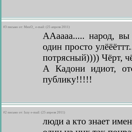
#3 письмо от: МихО_ e-mail: (25 апреля 2011)
ААаааа..... народ, в
один просто улёёёттт.
потрясный)))) Чёрт, чё
А Кадони идиот, от
публику!!!!!
#2 письмо от: Izzy e-mail: (25 апреля 2011)
люди а кто знает имен