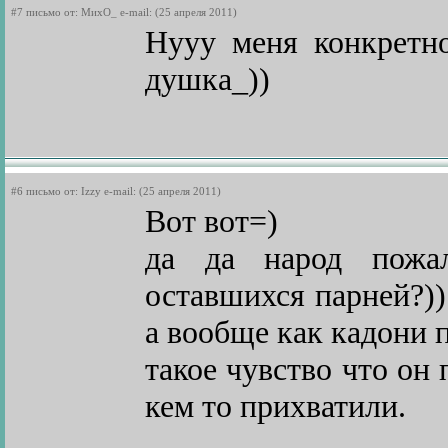
#7 письмо от: МихО_ e-mail: (25 апреля 2011)
Нууу меня конкретн
душка_))
#6 письмо от: Izzy e-mail: (25 апреля 2011)
Вот вот=)
да да народ пожал
оставшихся парней?))
а вообще как кадони п
такое чувство что он 
кем то прихватили.