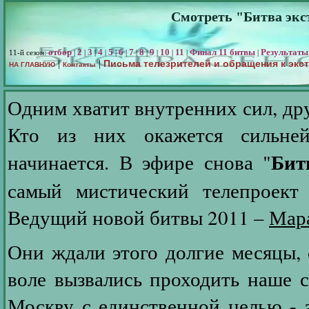
Смотреть "Битва экст
отбор
2
3
4
5
6
7
8
9
10
11
Финал 11 битвы
Результаты
11-й сезон:
|
|
|
|
|
|
|
|
|
|
|
|
Письма телезрителей и обращения к экс
|
|
НА ГЛАВНУЮ
Контакты
Одним хватит внутренних сил, др
Кто из них окажется сильн
Бит
начинается. В эфире снова "
самый мистический телепроект 
Ведущий новой битвы 2011 –
Мар
Они ждали этого долгие месяцы, 
воле вызвались проходить наше 
Москву с единственной целью - з