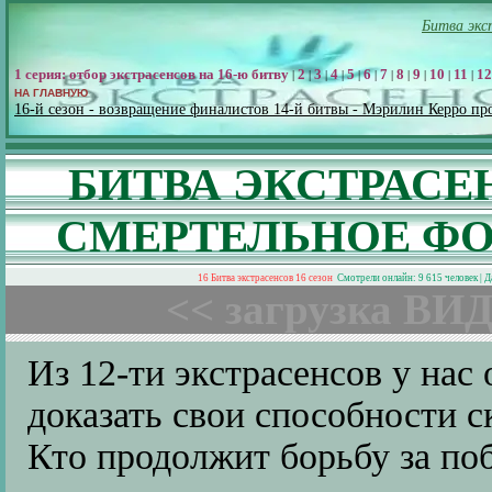
Битва экс
1 серия: отбор экстрасенсов на 16-ю битву
2
3
4
5
6
7
8
9
10
11
12
|
|
|
|
|
|
|
|
|
|
|
НА ГЛАВНУЮ
16-й сезон - возвращение финалистов 14-й битвы - Мэрилин Керро пр
БИТВА ЭКСТРАСЕ
СМЕРТЕЛЬНОЕ ФО
16 Битва экстрасенсов 16 сезон
Смотрели онлайн: 9 615 человек | 
<< загрузка ВИД
Из 12-ти экстрасенсов у нас
доказать свои способности с
Кто продолжит борьбу за поб