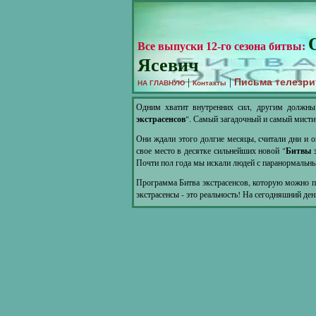
Все выпуски 12-го сезона битвы:
Ясевич
Письма телезри
|
|
НА ГЛАВНУЮ
Контакты
Одним хватит внутренних сил, другим должны
экстрасенсов
". Самый загадочный и самый мисти
Они ждали этого долгие месяцы, считали дни и о
свое место в десятке сильнейших новой "
Битвы э
Почти пол года мы искали людей с паранормальны
Программа Битва экстрасенсов, которую можно по
экстрасенсы - это реальность! На сегодняшний де