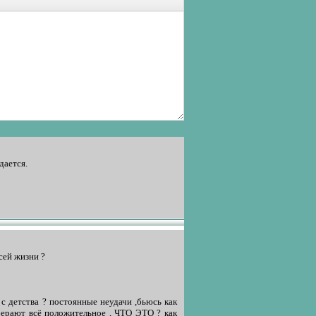
дается.
сей жизни ?
с детства ? постоянные неудачи ,бьюсь как
берают всё положительное , ЧТО ЭТО ? как