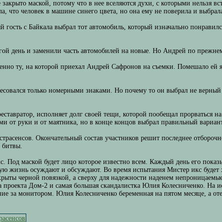
 закрыто маской, потому что в нее вселяются духи, с которыми нельзя вс
, что человек в машине синего цвета, но она ему не поверила и выбрал
й гость с Байкала выбрал тот автомобиль, который изначально понравил
ой день и заменили часть автомобилей на новые. Но Андрей по прежнем
енно ту, на которой приехал Андрей Сафронов на съемки. Помешало ей 
есовался только номерными знаками. Но почему то он выбрал не верный
еставратор, исполняет долг своей тещи, которой пообещал прорваться на
и от руки и от маятника, но в конце концов выбрал правильный вариант
трасенсов. Окончательный состав участников решит последнее отборочно
 битвы.
. Под маской будет лицо которое известно всем. Каждый день его показы
ную жизнь осуждают и обсуждают. Во время испытания Мистер икс будет 
закрыты черной повязкой, а сверху для надежности наденем непроницаемы
ка проекта Дом-2 и самая большая скандалистка Юлия Колесниченко. На и
ание за монитором. Юлия Колесниченко беременная на пятом месяце, а от