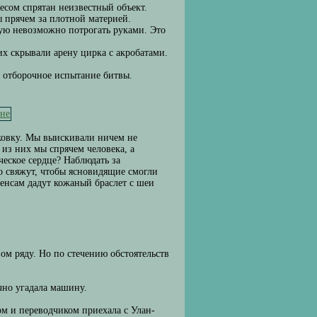
весом спрятан неизвестный объект.
ы прячем за плотной материей.
рую невозможно потрогать руками. Это
их скрывали арену цирка с акробатами.
е отборочное испытание битвы.
рковку. Мы выискивали ничем не
из них мы спрячем человека, а
ческое сердце? Наблюдать за
о свяжут, чтобы ясновидящие смогли
сенсам дадут кожаный браслет с шеи
вом ряду. Но по стечению обстоятельств
очно угадала машину.
ом и переводчиком приехала с Улан-