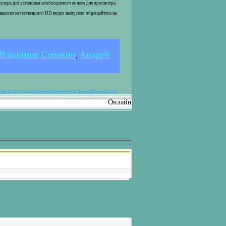
раузера для установки необходимого кодека для просмотра.
 высоко качественного HD видео выпусков обращайтесь на
Владимир Сорокин
Андрей
,
ка: https://www.bitvaextrasensov.tv/index.php?newsid=36
Онлайн