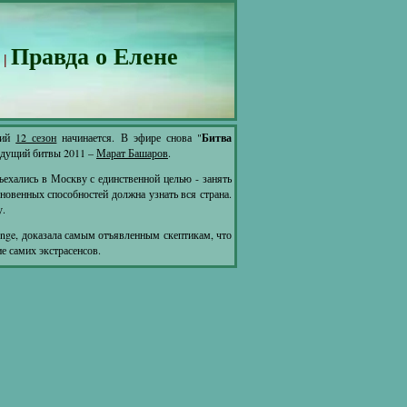
Правда о Елене
 |
кий
12 сезон
начинается. В эфире снова "
Битва
Ведущий битвы 2011 –
Марат Башаров
.
ъехались в Москву с единственной целью - занять
кновенных способностей должна узнать вся страна.
у.
enge, доказала самым отъявленным скептикам, что
е самих экстрасенсов.