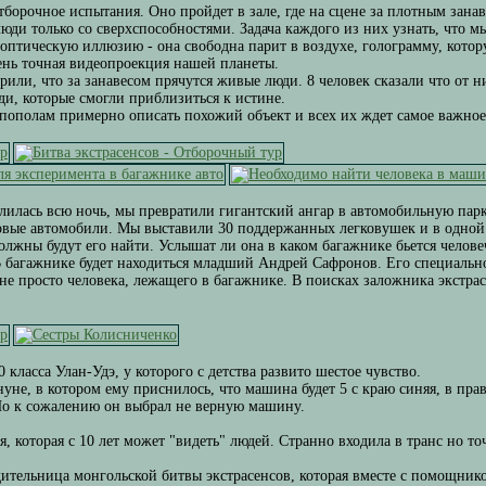
тборочное испытания. Оно пройдет в зале, где на сцене за плотным зана
люди только со сверхспособностями. Задача каждого из них узнать, что м
оптическую иллюзию - она свободна парит в воздухе, голограмму, кото
ень точная видеопроекция нашей планеты.
или, что за занавесом прячутся живые люди. 8 человек сказали что от н
ди, которые смогли приблизиться к истине.
 пополам примерно описать похожий объект и всех их ждет самое важно
лилась всю ночь, мы превратили гигантский ангар в автомобильную па
овые автомобили. Мы выставили 30 поддержанных легковушек и в одной 
олжны будут его найти. Услышат ли она в каком багажнике бьется челове
В багажнике будет находиться младший Андрей Сафронов. Его специальн
 не просто человека, лежащего в багажнике. В поисках заложника экстра
 класса Улан-Удэ, у которого с детства развито шестое чувство.
уне, в котором ему приснилось, что машина будет 5 с краю синяя, в пра
Но к сожалению он выбрал не верную машину.
, которая с 10 лет может "видеть" людей. Странно входила в транс но т
ительница монгольской битвы экстрасенсов, которая вместе с помощник