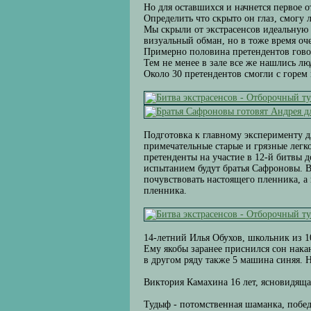
Но для оставшихся и начнется первое о
Определить что скрыто он глаз, смогу 
Мы скрыли от экстрасенсов идеальную 
визуальный обман, но в тоже время оч
Примерно половина претендентов говор
Тем не менее в зале все же нашлись лю
Около 30 претендентов смогли с горем
Подготовка к главному эксперименту д
примечательные старые и грязные легк
претенденты на участие в 12-й битвы д
испытанием будут братья Сафроновы. 
почувствовать настоящего пленника, а
пленника.
14-летний Илья Обухов, школьник из 10
Ему якобы заранее приснился сон накан
в другом ряду также 5 машина синяя. 
Виктория Камахина 16 лет, ясновидящая
Тудыф - потомственная шаманка, побед