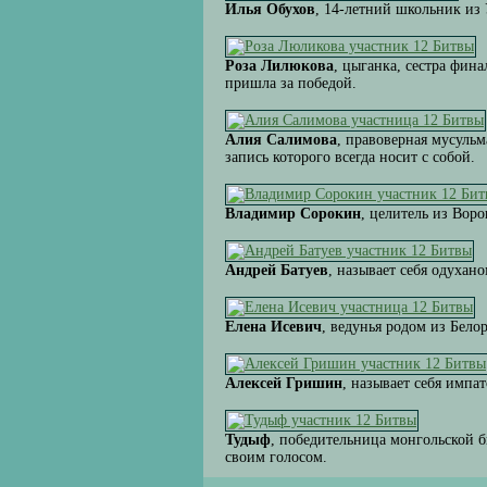
Илья Обухов
, 14-летний школьник из
Роза Лилюкова
, цыганка, сестра фин
пришла за победой.
Алия Салимова
, правоверная мусульм
запись которого всегда носит с собой.
Владимир Сорокин
, целитель из Воро
Андрей Батуев
, называет себя одухан
Елена Исевич
, ведунья родом из Бел
Алексей Гришин
, называет себя импа
Тудыф
, победительница монгольской би
своим голосом.