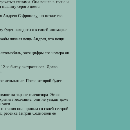
тречаться глазами. Она вошла в транс и
а машину серого цвета.
ся Андрею Сафронову, но позже его
у будет находиться в синей иномарке.
якобы личная вещь Андрея, что вещи
 автомобиль, хотя цифры его номера он
 12-ю битву экстрасенсов. Долго
.
е испытание. После которой будет
вают на экране телевизора. Этого
хранить молчание, они не увидят даже
е очки.
спытания она пришла со своей сестрой
ец ребенка Тигран Солибеков её