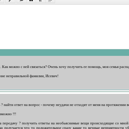
 Как можно с ней связаться? Очень хочу получить ее помощь, моя семья распа
ание неправильной фамилии, Исевич!
? найти ответ на вопрос - почему неудачи не отходят от меня на протяжении в
зможно !!!
а передачу ? получить ответы на необьяснимые вещи происходящие со мной 
ко получается что то положительное сразу какие то вечные неприятности у