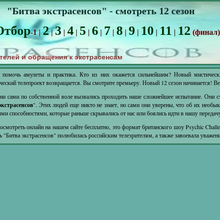
"Битва экстрасенсов" - смотреть 12 сезон
Отбор
2
3
4
5
6
7
8
9
10
11
12
-1 |
|
|
|
|
|
|
|
|
|
|
(финал)
телей и обращения к экстрасенсам
 помочь амулеты и практика. Кто из них окажется сильнейшим? Новый мистичес
ческий телепроект возвращается. Вы смотрите премьеру. Новый 12 сезон начинается! 
ни сами по собственной воле вызвались проходить наше сложнейшее испытание. Они с
кстрасенсов
". Этих людей еще никто не знает, но сами они уверены, что об их необы
ми способностями, которые раньше скрывались от нас или боялись идти в нашу передач
смотреть онлайн на нашем сайте бесплатно, это формат британского шоу Psychic Chall
нь "Битва экстрасенсов" полюбилась российским телезрителям, а также завоевала уважени