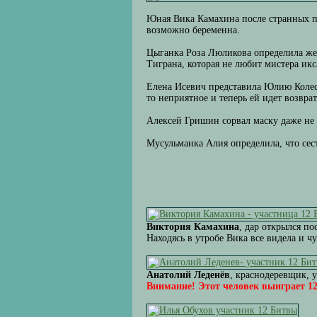
Юная Вика Камахина после странных па
возможно беременна.
Цыганка Роза Люликова определила жен
Тиграна, которая не любит мистера икс
Елена Исевич представила Юлию Колесн
то неприятное и теперь ей идет возвр
Алексей Гришин сорвал маску даже не 
Мусульманка Алия определила, что сес
Виктория Камахина
, дар открылся по
Находясь в утробе Вика все видела и чу
Анатолий Леденёв
, краснодеревщик, у
Внимание! Этот человек выиграет 12