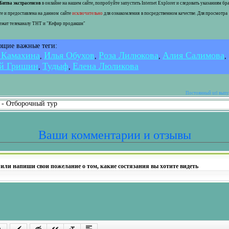
Битва экстрасенсов
в онлайне на нашем сайте, попробуйте запустить Internet Explorer и следовать указаниям б
е и предоставлена на данном сайте
исключительно
для ознакомления в посредственном качестве. Для просмотра
лежат телеканалу ТНТ и "Кефир продакшн"
ющие важные теги:
 Камахина
Илья Обухов
Роза Лилюкова
Алия Салимова
,
,
,
,
й Гришин
Тудыф
Елена Люликова
,
,
Постоянный url выпус
в - Отборочный тур
Ваши комментарии и отзывы
 или напиши свои пожелание о том, какие состязания вы хотите видеть