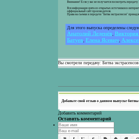
Внимание! Если у вас не получается посмотреть передачу
Вся информация взята из открытых источников в интернет
оффициальный сайт производителя.
Права на съемки и передачи "Битва экстрасенсов" принад
Для этого выпуска определены следу
Анатолий Леденёв
Виктория
,
Батуев
Елена Ясевич
Алексе
,
,
Вы смотрели передачу: Битва экстрасенсо
Добавьте свой отзыв о данном выпуске битвы
Добавить комментарий
Оставить комментарий