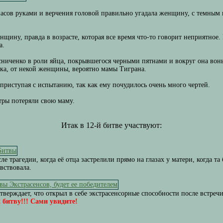
сов руками и верчения головой правильно угадала женщину, с темным ц
щину, правда в возрасте, которая все время что-то говорит неприятное
а.
иченко в роли яйца, покрывшегося черными пятнами и вокруг она вонь.
атка, от некой женщины, вероятно мамы Тиграна.
приступая с испытанию, так как ему почудилось очень много чертей.
тры потеряли свою маму.
Итак в 12-й битве участвуют:
сле трагедии, когда её отца застрелили прямо на глазах у матери, когда т
вствовала.
тверждает, что открыл в себе экстрасенсорные способности после встреч
 битву!!! Сами увидите!