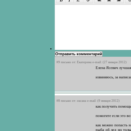
Отправить комментарий
#9 письмо от: Екатерина e-mail: (27 января 2012)
Елена Ясевич лучшая.
извиняюсь, за напис
#8 письмо от: оксана e-mail: (9 января 2012)
как получить помощь 
помогите если это во
как можно попасть н
рыба об лед но толь