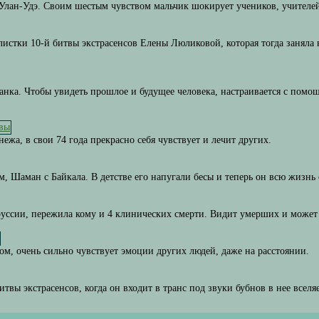
 Улан-Удэ. Своим шестым чувством мальчик шокирует учеников, учителей
алистки 10-й битвы экстрасенсов Елены Люликовой, которая тогда заняла 
анка. Чтобы увидеть прошлое и будущее человека, настраивается с помо
нежа, в свои 74 года прекрасно себя чувствует и лечит других.
ом, Шаман с Байкала. В детстве его напугали бесы и теперь он всю жизнь 
оруссии, пережила кому и 4 клинических смерти. Видит умерших и может
том, очень сильно чувствует эмоции других людей, даже на расстоянии.
твы экстрасенсов, когда он входит в транс под звуки бубнов в нее вселя