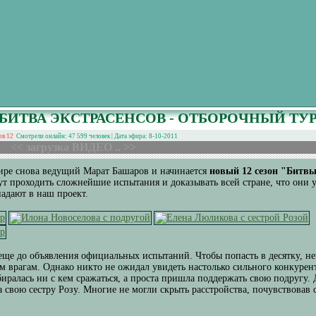
БИТВА ЭКСТРАСЕНСОВ - ОТБОРОЧНЫЙ ТУ
ов 12
Смотрели онлайн: 47 599 человек | Дата эфира: 8-10-2011
<< загрузка ВИДЕО .. >>
фире снова ведущий Марат Башаров и начинается
новый 12 сезон "Битвы
ут проходить сложнейшие испытания и доказывать всей стране, что они 
падают в наш проект.
еще до объявления официальных испытаний. Чтобы попасть в десятку, не
м врагам. Однако никто не ожидал увидеть настолько сильного конкурен
биралась ни с кем сражаться, а проста пришла поддержать свою подругу.
 свою сестру Розу. Многие не могли скрыть расстройства, почувствова