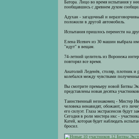
Батора. Лицо во время испытания у нее
пообщавшись с древнем духом сообщила
Адухан - загадочный и неразговорчивы
положили в другой автомобиль.
Испытания пришлось перенести на друг
Елена Исевич из 30 машин выбрала им
"идут" в вещам.
74-летний целитель из Воронежа интер
повторял все время.
Анатолий Леденёв, столяр, плотник и р
колебался между чувствами полученным
Вы смотрите премьеру новой Битвы Экс
представлены новая десятка участников
Таинственный незнакомец - Мистер Икс
человека ненавидят, обожают, его лич
его силуэт. Глаза экстрасенсов будут 
Сегодня в роли мистера икс - участни
Катей, которая будет наблюдать испыт
бросил.