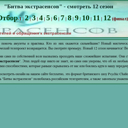
"Битва экстрасенсов" - смотреть 12 сезон
Отбор
2
3
4
5
6
7
8
9
10
11
12
-1 |
|
|
|
|
|
|
|
|
|
|
(финал)
телей и обращения к экстрасенсам
 помочь амулеты и практика. Кто из них окажется сильнейшим? Новый мистичес
ческий телепроект возвращается. Вы смотрите премьеру. Новый 12 сезон начинается! 
ни сами по собственной воле вызвались проходить наше сложнейшее испытание. Они с
кстрасенсов
". Этих людей еще никто не знает, но сами они уверены, что об их необы
ми способностями, которые раньше скрывались от нас или боялись идти в нашу передач
смотреть онлайн на нашем сайте бесплатно, это формат британского шоу Psychic Chall
нь "Битва экстрасенсов" полюбилась российским телезрителям, а также завоевала уважени