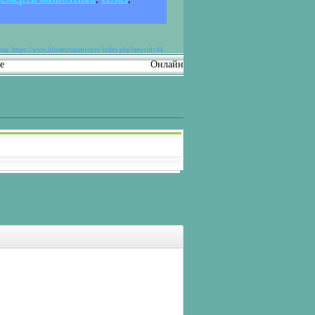
ка: https://www.bitvaextrasensov.tv/index.php?newsid=44
е
Онлайн