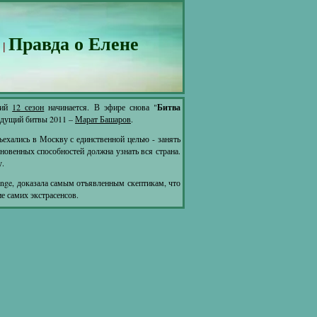
Правда о Елене
 |
кий
12 сезон
начинается. В эфире снова "
Битва
Ведущий битвы 2011 –
Марат Башаров
.
ъехались в Москву с единственной целью - занять
кновенных способностей должна узнать вся страна.
у.
enge, доказала самым отъявленным скептикам, что
е самих экстрасенсов.