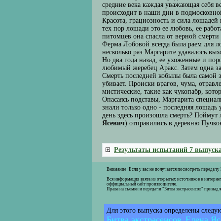
средние века каждая уважающая себя ве
происходит в наши дни в подмосковно
Красота, грациозность и сила лошадей 
тех пор лошади это ее любовь, ее рабо
питомцев она спасла от верной смерти
Ферма Лобовой всегда была раем для ло
несколько раз Маргарите удавалось вых
Но два года назад, ее ухоженные и по
любимый жеребец Аракс. Затем одна з
Смерть последней кобылы была самой з
убивает. Происки врагов, чума, отрав
мистические, такие как чукопабр, кот
Опасаясь подставы, Маргарита специал
знали только одно - последняя лошадь 
день здесь произошла смерть? Поймут л
Ясевич
) отправились в деревню Пучко
Результаты испытаний 7 выпуска
Внимание! Если у вас не получается посмотреть передачу
Вся информация взята из открытых источников в интернет
оффициальный сайт производителя.
Права на съемки и передачи "Битва экстрасенсов" принад
Для этого выпуска определены следу
Битва экстрасенсов
Елена Яс
,