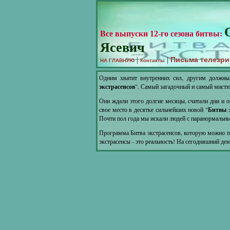
Все выпуски 12-го сезона битвы:
Ясевич
Письма телезри
|
|
НА ГЛАВНУЮ
Контакты
Одним хватит внутренних сил, другим должны
экстрасенсов
". Самый загадочный и самый мисти
Они ждали этого долгие месяцы, считали дни и о
свое место в десятке сильнейших новой "
Битвы э
Почти пол года мы искали людей с паранормальны
Программа Битва экстрасенсов, которую можно по
экстрасенсы - это реальность! На сегодняшний де