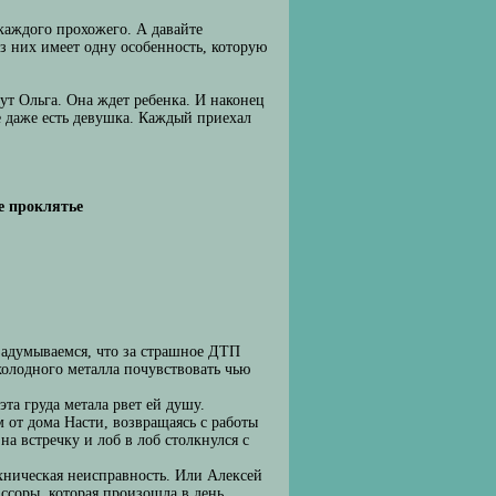
 каждого прохожего. А давайте
з них имеет одну особенность, которую
ут Ольга. Она ждет ребенка. И наконец
е даже есть девушка. Каждый приехал
е проклятье
 задумываемся, что за страшное ДТП
холодного металла почувствовать чью
а груда метала рвет ей душу.
м от дома Насти, возвращаясь с работы
а встречку и лоб в лоб столкнулся с
ехническая неисправность. Или Алексей
а ссоры, которая произошла в день