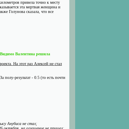
километров привела точно к месту
казывается эта мертвая женщина и
акже Голунова сказала, что все
. Видимо Валентина решила
.
оекта. На этот раз Алексей не стал
 полу-результат - 0.5 (то есть почти
рысу Анубиса не стал;
26 октября, на оглашение не пришел;