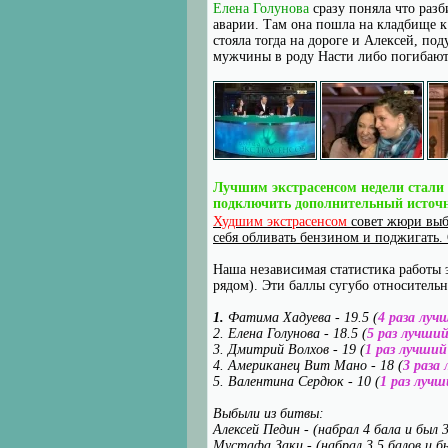
Елена Голунова
сразу поняла что раз
аварии. Там она пошла на кладбище к
стояла тогда на дороге и Алексей, под
мужчины в роду Насти либо погибают 
Лучшим экстрасенсом недели стали
подключить дополнительный источни
Худшим экстрасенсом
совет жюри вы
себя обливать бензином и поджигать.
Наша независимая статистика работы э
рядом). Эти баллы сугубо относительн
1.
Фатима Хадуева - 19.5 (
4 раза луч
2. Елена Голунова - 18.5 (
5 раз лучший
3. Дмитрий Волхов - 19 (
1 раз лучший
4. Американец Вит Мано - 18 (
3 раза
5. Валентина Сердюк - 10 (
1 раз лучш
Выбыли из битвы:
Алексей Педин - (набрал 4 бала и был 
Мустафа Заки - (набрал 3.5 балов и б