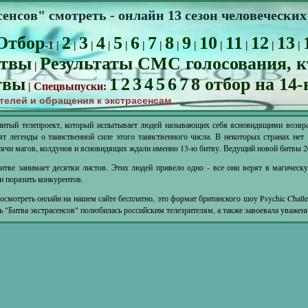
енсов" смотреть - онлайн 13 сезон человечески
Отбор
2
3
4
5
6
7
8
9
10
11
12
13
-1 |
|
|
|
|
|
|
|
|
|
|
|
|
итвы
Результаты СМС голосования, к
|
твы
1
2
3
4
5
6
7
8 отбор на 14
| Спецвыпуски:
телей и обращения к экстрасенсам
нитый телепроект, который испытывает людей называющих себя ясновидящими возвр
т легенды о таинственной силе этого таинственного числа. В некоторых странах нет 
ысячи магов, колдунов и ясновидящих ждали именно 13-ю битву. Ведущий новой битвы 2
битве занимает десятки листов. Этих людей привело одно - все они верят в магиче
 и поразить конкурентов.
смотреть онлайн на нашем сайте бесплатно, это формат британского шоу Psychic Chall
нь "Битва экстрасенсов" полюбилась российским телезрителям, а также завоевала уважени