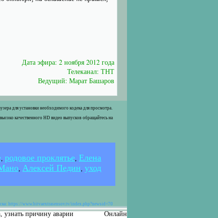
Дата эфира: 2 ноября 2012 года
Телеканал: ТНТ
Ведущий: Марат Башаров
раузера для установки необходимого кодека для просмотра.
 высоко качественного HD видео выпусков обращайтесь на
е
родовое проклятье
Елена
,
,
Мано
Алексей Педин
уход
,
,
ка: https://www.bitvaextrasensov.tv/index.php?newsid=70
а, узнать причину аварии
Онлайн