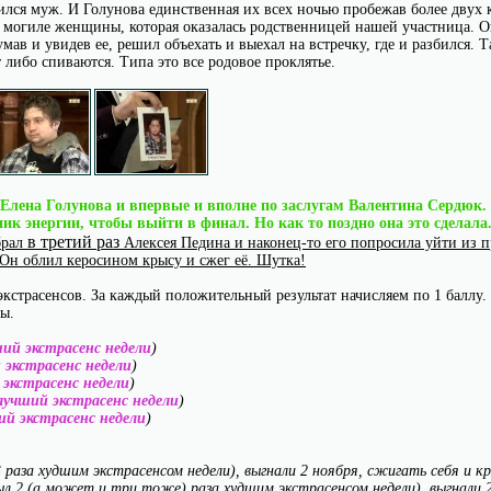
бился муж. И Голунова единственная их всех ночью пробежав более двух 
 могиле женщины, которая оказалась родственницей нашей участница. О
умав и увидев ее, решил объехать и выехал на встречку, где и разбился. Т
либо спиваются. Типа это все родовое проклятье.
 Елена Голунова и впервые и вполне по заслугам Валентина Сердюк
к энергии, чтобы выйти в финал. Но как то поздно она это сделала
в третий раз
брал
Алексея Педина и наконец-то его попросила уйти из пр
 Он облил керосином крысу и сжег её. Шутка!
кстрасенсов. За каждый положительный результат начисляем по 1 баллу. За
ы.
ший экстрасенс недели
)
 экстрасенс недели
)
 экстрасенс недели
)
 лучший экстрасенс недели
)
ий экстрасенс недели
)
3 раза худшим экстрасенсом недели), выгнали 2 ноября, сжигать себя и к
ыл 2 (а может и три тоже) раза худшим экстрасенсом недели), выгнали 