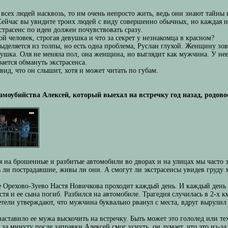
 всех людей насквозь, то им очень непросто жить, ведь они знают тайны
Сейчас вы увидите троих людей с виду совершенно обычных, но каждая и
страсенс по идеи должен почувствовать сразу.
 человек, строгая девушка и что за секрет у незнакомца в красном?
деляется из толпы, но есть одна проблема, Руслан глухой. Женщину зов
евушка. Оля не меняла пол, она женщина, но выглядит как мужчина. У не
ается обмануть экстрасенса.
 вид, что он слышит, хотя и может читать по губам.
амоубийства Алексей, который выехал на встречку год назад, родово
дя на брошенные и разбитые автомобили во дворах и на улицах мы часто
ь ли пострадавшие, живы ли они. А смогут ли экстрасенсы увидев груду 
рехово-Зуево Настя Новичкова проходит каждый день. И каждый день эт
стя и ее сына погиб. Разбился на автомобиле. Трагедия случилась в 2-х к
тели утверждают, что мужчина буквально рванул с места, вдруг вырулил н
заставило ее мужа выскочить на встречку. Быть может это гололед или т
о за минуту после заправки Алексей смог уснуть, он думает, что это из-з