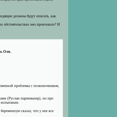
видящие должны будут описать, как
их обстоятельствах оно произошло? И
нь Оля.
еременной проблемы с позвоночником,
ками (Руслан парикмахер), но про
а испытании.
 беременную сказал, что у нее все