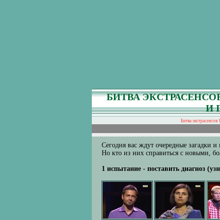
БИТВА ЭКСТРАСЕНСО
И 
Битва экстрасенсов 
Сегодня вас ждут очередные загадки и
Но кто из них справиться с новыми, 
1 испытание - поставить диагноз (узн