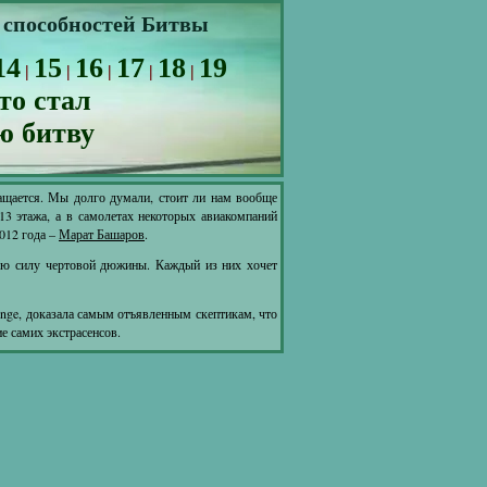
х способностей Битвы
14
15
16
17
18
19
|
|
|
|
|
то стал
-ю битву
ащается. Мы долго думали, стоит ли нам вообще
13 этажа, а в самолетах некоторых авиакомпаний
012 года –
Марат Башаров
.
скую силу чертовой дюжины. Каждый из них хочет
enge, доказала самым отъявленным скептикам, что
е самих экстрасенсов.