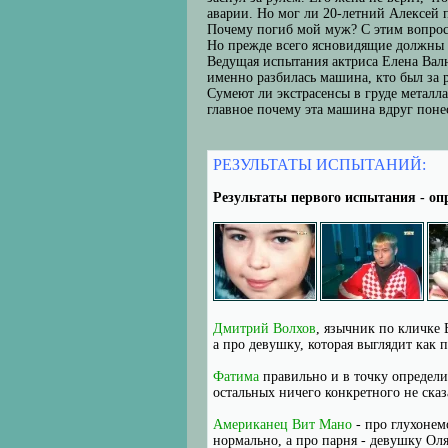
аварии. Но мог ли 20-летний Алексей 
Почему погиб мой муж? С этим вопросо
Но прежде всего ясновидящие должны п
Ведущая испытания актриса Елена Валю
именно разбилась машина, кто был за р
Сумеют ли экстрасенсы в груде металл
главное почему эта машина вдруг понес
РЕЗУЛЬТАТЫ ИСПЫТАНИЙ:
Результаты первого испытания - оп
Дмитрий Волхов
, язычник по кличке 
а про девушку, которая выглядит как 
Фатима
правильно и в точку определи
остальных ничего конкретного не сказ
Американец Вит Мано
- про глухонемо
нормально, а про парня - девушку Оля