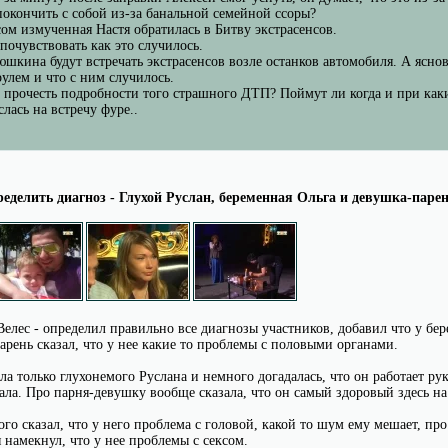
покончить с собой из-за банальной семейной ссоры?
м измученная Настя обратилась в Битву экстрасенсов.
очувствовать как это случилось.
шкина будут встречать экстрасенсов возле останков автомобиля. А ясно
улем и что с ним случилось.
а прочесть подробности того страшного ДТП? Поймут ли когда и при как
лась на встречу фуре..
ределить диагноз - Глухой Руслан, беременная Ольга и девушка-паре
Велес - определил правильно все диагнозы участников, добавил что у б
парень сказал, что у нее какие то проблемы с половыми органами.
ла только глухонемого Руслана и немного догадалась, что он работает ру
ала. Про парня-девушку вообще сказала, что он самый здоровый здесь н
го сказал, что у него проблема с головой, какой то шум ему мешает, про
 намекнул, что у нее проблемы с сексом.