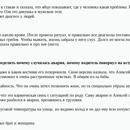
 стакан и сказала, что яйцо показывает, где у человека какая проблема.
то Оля это девушка в мужском теле.
ет диагноз у людей.
.
 каплю крови. После провела ритуал, и правильно все диагнозы поставил
 был грибок. Чтобы выжить, жизнь забрала у него слух. Долго не могла п
азала правильно и про нее (него).
ределить почему случилась авария, почему водитель повернул на вс
аже в каком костюме его похоронили. Свою версию назвала, что Алексе
озможно в очень расстроенных чувствах. В общем из-за бабы.
чайность. Что он очень хотел позвонить жене, но та специально убрала зв
 что это кармическая связь с ситуацией по роду. Саму аварию и Алексей 
оже разбился в аварии, врезавшись в грузовик.
усовой температуры на улице, но видимо холод и не дал ему всю почувс
ыл брат и женщина.