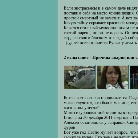
Если экстрасенсы и в самом деле видят
поставим себя на место ясновидящих. 
простой смертный не заметит. А вот эк
Какую тайну скрывает красивый молодой
Кажется стильный мужчина ничем не вы
третий парень, но он не парень. Он д
сюда со своим близким и каждый собир
Труднее всего придется Руслану делать
2 испытание - Причина аварии или с
Битва экстрасенсов продолжается. Гла
могло случится, кто был в машине, ест
жизнь она унесла?
Мимо изуродованной машины в городе О
В ночь на 30 декабря 2011 года папа На
Алексей остановился у заправки. Свиде
фурой.
Вот уже год Настю мучает вопрос, что 
заснул за рулем. Его жена не верит, чт