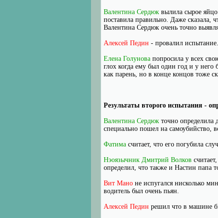
Валентина Сердюк
вылила сырое яйцо в
поставила правильно. Даже сказала, ч
Валентина Сердюк очень точно выявля
Алексей Педин
- провалил испытание
Елена Голунова
попросила у всех свою
глох когда ему был один год и у него
как парень, но в конце концов тоже ск
Результаты второго испытания - оп
Валентина Сердюк
точно определила д
специально пошел на самоубийство, в
Фатима
считает, что его погубила слу
Нэоязычник Дмитрий Волков
считает,
определил, что также и Настин папа т
Вит Мано
не испугался нисколько мин
водитель был очень пьян.
Алексей Педин
решил что в машине б