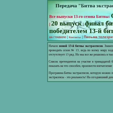
Передача "Битва экстрас
Все выпуски 13-го сезона Битвы:
20 выпуск
финал б
|
|
победителем 13-й би
Письма телезри
|
|
НА ГЛАВНУЮ
Контакты
Начало
новой 13-й битвы экстрасенсов
. Знаме
проводить сезон № 13, ведь по всему миру ходя
отстутствует 13 ряд. Но мы все же решились и т
Список претендентов на участие в тринадцатой 
показать на что способен, произвести впечатление
Программа Битва экстрасенсов, которую можно по
экстрасенсы - это реальность! На сегодняшний де