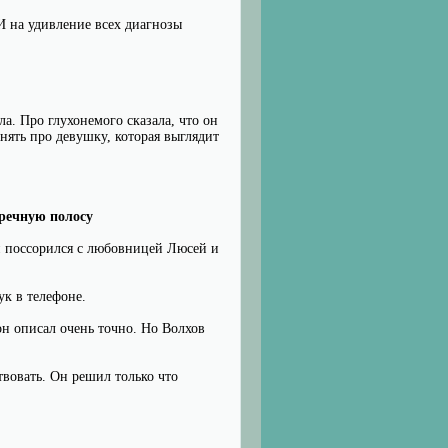
 И на удивление всех диагнозы
а. Про глухонемого сказала, что он
онять про девушку, которая выглядит
тречную полосу
й поссорился с любовницей Люсей и
ук в телефоне.
он описал очень точно. Но Волхов
твовать. Он решил только что