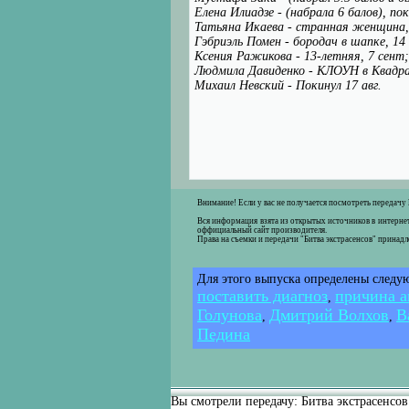
Елена Илиадзе - (набрала 6 балов), п
Татьяна Икаева - странная женщина, 
Гэбриэль Помен - бородач в шапке, 14
Ксения Ражикова - 13-летняя, 7 сент;
Людмила Давиденко - КЛОУН в Квадра
Михаил Невский - Покинул 17 авг.
Внимание! Если у вас не получается посмотреть передачу
Вся информация взята из открытых источников в интернет
оффициальный сайт производителя.
Права на съемки и передачи "Битва экстрасенсов" принад
Для этого выпуска определены следу
поставить диагноз
причина а
,
Голунова
Дмитрий Волхов
В
,
,
Педина
Вы смотрели передачу: Битва экстрасенсов