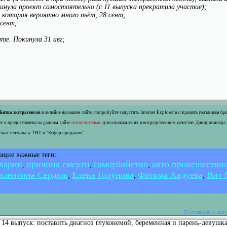
окинула проект самостоятельно (с 11 выпуска прекратила участие);
которая вероятно много пьёт, 28 сент;
 сент;
те. Покинула 31 авг;
Битва экстрасенсов
в онлайне на нашем сайте, попробуйте запустить Internet Explorer и следовать указаниям б
е и предоставлена на данном сайте
исключительно
для ознакомления в посредственном качестве. Для просмотра
лежат телеканалу ТНТ и "Кефир продакшн"
ющие важные теги:
варии
причина смерти
самоубийство
авто происшестви
,
,
,
алентина Сердюк
Елена Голунова
Фатима Хадуева
Вит 
,
,
,
Постоянный url выпус
 14 выпуск: поставить диагноз глухонемой, беременная и парень-девушк