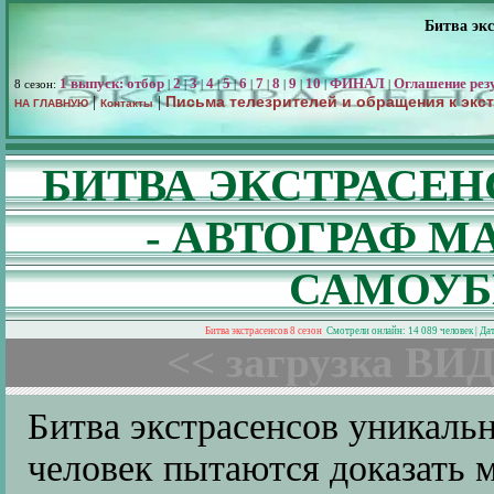
Битва экс
1 выпуск: отбор
2
3
4
5
6
7
8
9
10
ФИНАЛ
Оглашение рез
8 сезон:
|
|
|
|
|
|
|
|
|
|
|
Письма телезрителей и обращения к экс
|
|
НА ГЛАВНУЮ
Контакты
БИТВА ЭКСТРАСЕН
- АВТОГРАФ 
САМОУБ
Битва экстрасенсов 8 сезон
Смотрели онлайн: 14 089 человек | Да
<< загрузка ВИД
Битва экстрасенсов уникальн
человек пытаются доказать 