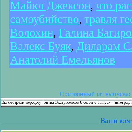
Майкл Джексон
что ра
,
самоубийство
травля ге
,
Волохин
Галина Багиро
,
Валекс Буяк
Диларам С
,
Анатолий Емельянов
Постоянный url выпуска: h
Вы смотрели передачу: Битва Экстрасенсов 8 сезон 6 выпуск - автограф
Ваши ком