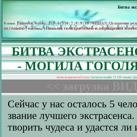
Битва экс
1 выпуск: отбор
2
3
4
5
6
7
8
9
10
ФИНАЛ
Оглашение рез
8 сезон:
|
|
|
|
|
|
|
|
|
|
|
Письма телезрителей и обращения к экс
|
|
НА ГЛАВНУЮ
Контакты
БИТВА ЭКСТРАСЕН
- МОГИЛА ГОГОЛ
Битва экстрасенсов 8 сезон
Смотрели онлайн: 21 148 человек | Да
<< загрузка ВИД
Сейчас у нас осталось 5 чел
звание лучшего экстрасенса.
творить чудеса и удастся ли