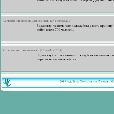
напишите пожалуйста номер телефона Джулии Ванг я 
#2 письмо от: колобова Мария e-mail: (27 декабря 2014)
Здравствуйте,помогите пожалуйста узнать причину 
найти около 700 человек...
#1 письмо от: Наталья e-mail: (27 декабря 2014)
Здравствуйте! Расскажите пожалуйста как можно свя
переписке или по телефону
2014 год,
Битва Экстрасенсов 15 сезон
с Ма