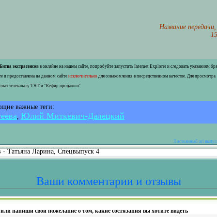
Название передачи,
15
Битва экстрасенсов
в онлайне на нашем сайте, попробуйте запустить Internet Explorer и следовать указаниям б
е и предоставлена на данном сайте
исключительно
для ознакомления в посредственном качестве. Для просмотра
лежат телеканалу ТНТ и "Кефир продакшн"
ющие важные теги:
теева
Юлий Миткевич-Далецкий
,
Постоянный url выпуск
в - Татьяна Ларина, Спецвыпуск 4
Ваши комментарии и отзывы
 или напиши свои пожелание о том, какие состязания вы хотите видеть