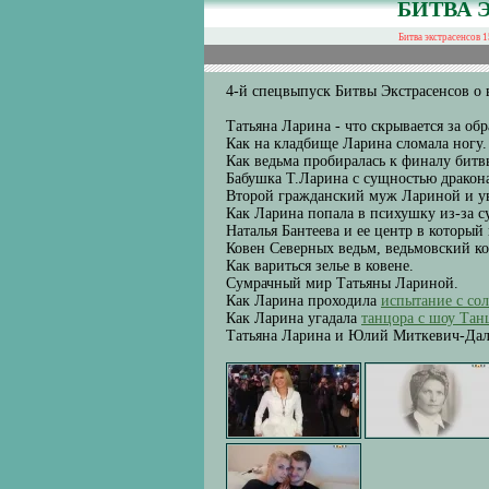
БИТВА 
Битва экстрасенсов 1
4-й спецвыпуск Битвы Экстрасенсов о 
Татьяна Ларина - что скрывается за о
Как на кладбище Ларина сломала ногу.
Как ведьма пробиралась к финалу битв
Бабушка Т.Ларина с сущностью дракон
Второй гражданский муж Лариной и у
Как Ларина попала в психушку из-за с
Наталья Бантеева и ее центр в который
Ковен Северных ведьм, ведьмовский ко
Как вариться зелье в ковене.
Сумрачный мир Татьяны Лариной.
Как Ларина проходила
испытание с со
Как Ларина угадала
танцора с шоу Тан
Татьяна Ларина и Юлий Миткевич-Дал