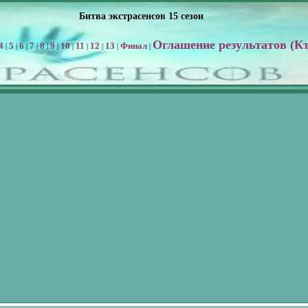
Битва экстрасенсов 15 сезон
Оглашение результатов (Кт
4
5
6
7
8
9
10
11
12
13
Финал
|
|
|
|
|
|
|
|
|
|
|