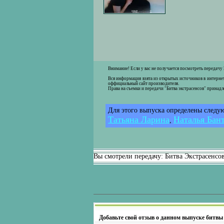
Внимание! Если у вас не получается посмотреть передачу
Вся информация взята из открытых источников в интернет
оффициальный сайт производителя.
Права на съемки и передачи "Битва экстрасенсов" принад
Для этого выпуска определены следу
Татьяна Ларина
Наталья Бан
,
Вы смотрели передачу: Битва Экстрасенсо
Добавьте свой отзыв о данном выпуске битвы