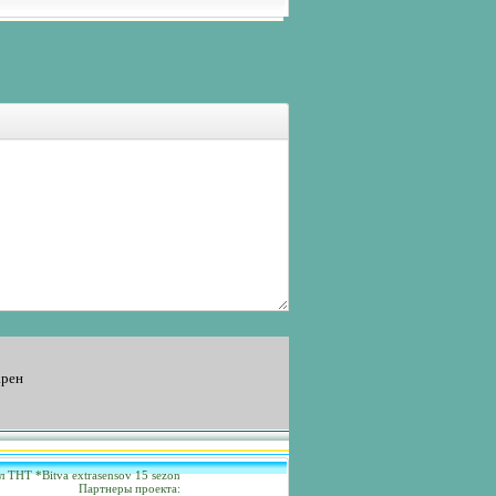
арен
л ТНТ *Bitva extrasensov 15 sezon
Партнеры проекта: