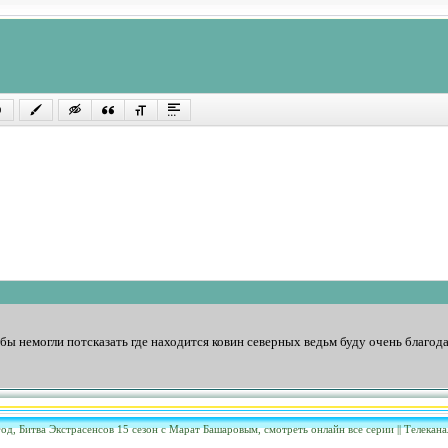
бы немогли потсказать где находится ковин северных ведьм буду очень благод
год,
Битва Экстрасенсов 15 сезон
с Марат Башаровым, смотреть онлайн все серии || Телекана