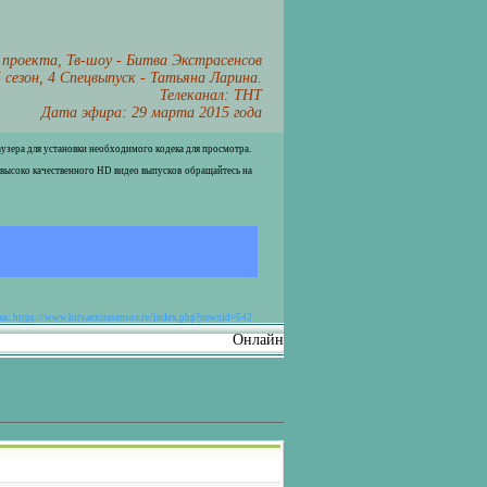
 проекта, Тв-шоу - Битва Экстрасенсов
 сезон, 4 Спецвыпуск - Татьяна Ларина.
Телеканал: ТНТ
Дата эфира: 29 марта 2015 года
раузера для установки необходимого кодека для просмотра.
 высоко качественного HD видео выпусков обращайтесь на
а: https://www.bitvaextrasensov.tv/index.php?newsid=542
Онлайн