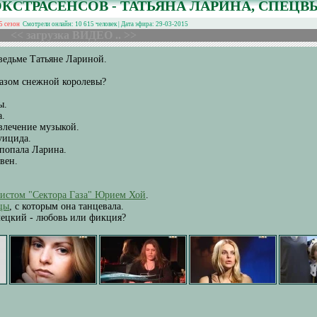
ЭКСТРАСЕНСОВ - ТАТЬЯНА ЛАРИНА, СПЕЦВ
5 сезон
Смотрели онлайн: 10 615 человек | Дата эфира: 29-03-2015
<< загрузка ВИДЕО .. >>
ведьме Татьяне Лариной.
бразом снежной королевы?
ы.
а.
влечение музыкой.
уицида.
 попала Ларина.
вен.
листом "Сектора Газа" Юрием Хой
.
цы
, с которым она танцевала.
ецкий - любовь или фикция?