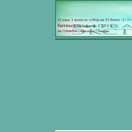
1 выпуск: отбор на 15 битву
2
3
15 сезон:
|
|
|
битвы)
1
2
3
4
5
СПЕЦвыпуски:
|
|
НА ГЛАВНУЮ
Контакты
Письма