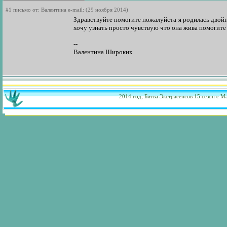
#1 письмо от: Валентина e-mail: (29 ноября 2014)
Здравствуйте помогите пожалуйста я родилась двойн
хочу узнать просто чувствую что она жива помогите 
--
Валентина Широких
2014 год,
Битва Экстрасенсов 15 сезон
с Ма