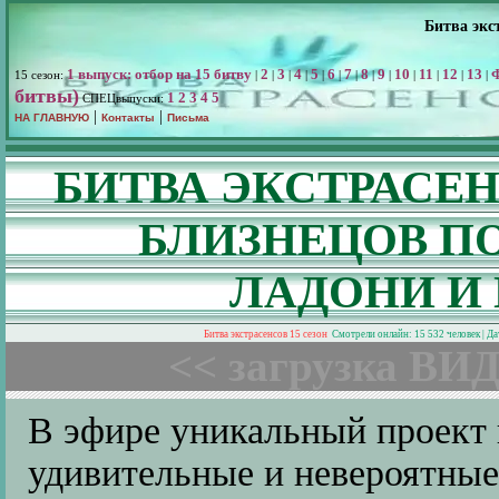
Битва экс
1 выпуск: отбор на 15 битву
2
3
4
5
6
7
8
9
10
11
12
13
15 сезон:
|
|
|
|
|
|
|
|
|
|
|
|
|
битвы)
1
2
3
4
5
СПЕЦвыпуски:
|
|
НА ГЛАВНУЮ
Контакты
Письма
БИТВА ЭКСТРАСЕН
БЛИЗНЕЦОВ П
ЛАДОНИ И
Битва экстрасенсов 15 сезон
Смотрели онлайн: 15 532 человек | Д
<< загрузка ВИД
В эфире уникальный проект 
удивительные и невероятные 